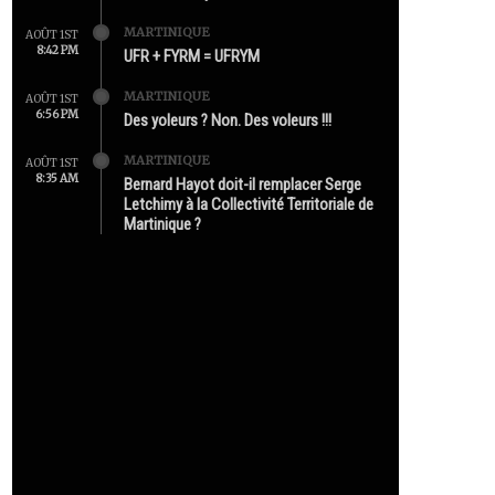
MARTINIQUE
AOÛT 1ST
8:42 PM
UFR + FYRM = UFRYM
MARTINIQUE
AOÛT 1ST
6:56 PM
Des yoleurs ? Non. Des voleurs !!!
MARTINIQUE
AOÛT 1ST
8:35 AM
Bernard Hayot doit-il remplacer Serge
Letchimy à la Collectivité Territoriale de
Martinique ?