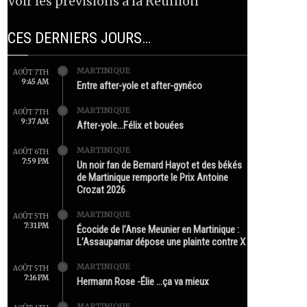
Voir les prévisions à la Réunion
CES DERNIERS JOURS…
MARTINIQUE
AOÛT 7TH
9:45 AM
Entre after-yole et after-gynéco
MARTINIQUE
AOÛT 7TH
9:37 AM
After-yole…Félix et bouées
MARTINIQUE
AOÛT 6TH
7:59 PM
Un noir fan de Bernard Hayot et des békés
de Martinique remporte le Prix Antoine
Crozat 2026
MARTINIQUE
AOÛT 5TH
7:31 PM
Écocide de l’Anse Meunier en Martinique :
L’Assaupamar dépose une plainte contre X
MARTINIQUE
AOÛT 5TH
7:16 PM
Hermann Rose -Élie …ça va mieux
MARTINIQUE