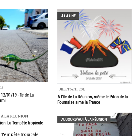
A LA UNE
019
JUILLET 14TH, 2017
 12/01/19 - île de La
A l'île de La Réunion, même le Piton de la
rmi
Fournaise aime la France
 À LA RÉUNION
AUJOURD'HUI À LA RÉUNION
ion: La Tempête tropicale
 Tempête tropicale