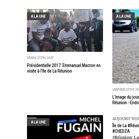
A LA UNE
A LA UNE
MARS 25TH, 2017
Présidentielle 2017: Emmanuel Macron en
visite à l'île de La Réunion
JANVIER 12TH, 2
L'image du jour
Réunion - Endo
AUJOURD'HUI
A LA UNE
Île de La #Réun
#CHEDZA
#Réunion: La