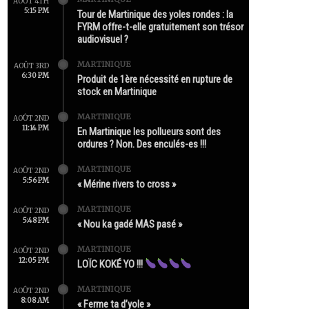
AOÛT 4TH
5:15 PM
Tour de Martinique des yoles rondes : la
FYRM offre-t-elle gratuitement son trésor
audiovisuel ?
MARTINIQUE
AOÛT 3RD
6:30 PM
Produit de 1ère nécessité en rupture de
stock en Martinique
MARTINIQUE
AOÛT 2ND
11:14 PM
En Martinique les pollueurs sont des
ordures ? Non. Des enculés-es !!!
MARTINIQUE
AOÛT 2ND
5:56 PM
« Mérine rivers to cross »
MARTINIQUE
AOÛT 2ND
5:48 PM
« Nou ka gadé MAS pasé »
MARTINIQUE
AOÛT 2ND
12:05 PM
LOÏC KOKÉ YO !!!
MARTINIQUE
AOÛT 2ND
8:08 AM
« Ferme ta d’yole »