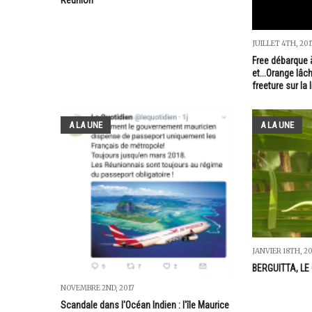
Réunion
JUILLET 4TH, 201
Free débarque à
et...Orange lâch
freeture sur la 
A LA UNE
A LA UNE
JANVIER 18TH, 2
BERGUITTA, LE
NOVEMBRE 2ND, 2017
Scandale dans l'Océan Indien : l'île Maurice