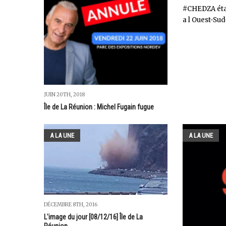
#CHEDZA étai
a l Ouest-Sud
JUIN 20TH, 2018
Île de La Réunion : Michel Fugain fugue
A LA UNE
A LA UNE
DÉCEMBRE 8TH, 2016
L'image du jour [08/12/16] Île de La