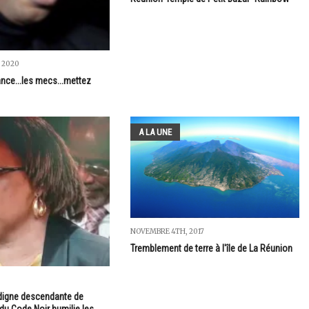
 2020
ance...les mecs...mettez
A LA UNE
NOVEMBRE 4TH, 2017
Tremblement de terre à l'île de La Réunion
9
t digne descendante de
 du Code Noir humilie les