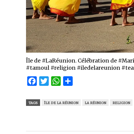
Île de #LaRéunion. Célébration de #Mari
#tamoul #religion #iledelareunion #te
Facebook
Twitter
WhatsApp
Partager
TAGS
ÎLE DE LA RÉUNION
LA RÉUNION
RELIGION