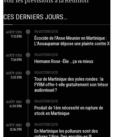
Voir les prévisions à la Réunion
CES DERNIERS JOURS…
MARTINIQUE
AOÛT 5TH
7:31 PM
Écocide de l’Anse Meunier en Martinique :
L’Assaupamar dépose une plainte contre X
MARTINIQUE
AOÛT 5TH
7:16 PM
Hermann Rose -Élie …ça va mieux
MARTINIQUE
AOÛT 4TH
5:15 PM
Tour de Martinique des yoles rondes : la
FYRM offre-t-elle gratuitement son trésor
audiovisuel ?
MARTINIQUE
AOÛT 3RD
6:30 PM
Produit de 1ère nécessité en rupture de
stock en Martinique
MARTINIQUE
AOÛT 2ND
11:14 PM
En Martinique les pollueurs sont des
ordures ? Non. Des enculés-es !!!