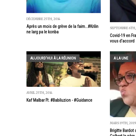
DÉCEMBRE 25TH, 2014
Après un mois de grève de la faim...#Krilin
SEPTEMBRE 6TH,
ne larg pa le konba
Covid-19 en Fr
vous d'accord
AUJOURD'HUI À LA RÉUNION
A LA UNE
AVRIL 25TH, 2014
Kaf Malbar Ft. #Babiluzion - #Guidance
MARS 19TH, 201
Brigitte Bardo
Colbert le père