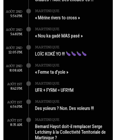
MARTINIQUE
AOÛT 2ND
5:56 PM
« Mérine rivers to cross »
MARTINIQUE
AOÛT 2ND
5:48 PM
« Nou ka gadé MAS pasé »
MARTINIQUE
AOÛT 2ND
12:05 PM
LOÏC KOKÉ YO !!!
MARTINIQUE
AOÛT 2ND
8:08 AM
« Ferme ta d’yole »
MARTINIQUE
AOÛT 1ST
8:42 PM
UFR + FYRM = UFRYM
MARTINIQUE
AOÛT 1ST
6:56 PM
Des yoleurs ? Non. Des voleurs !!!
MARTINIQUE
AOÛT 1ST
8:35 AM
Bernard Hayot doit-il remplacer Serge
Letchimy à la Collectivité Territoriale de
Martinique ?