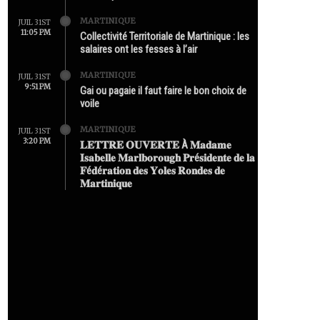
MARTINIQUE
JUIL 31ST
11:05 PM
Collectivité Territoriale de Martinique : les
salaires ont les fesses à l’air
MARTINIQUE
JUIL 31ST
9:51 PM
Gai ou pagaie il faut faire le bon choix de
voile
MARTINIQUE
JUIL 31ST
3:20 PM
𝐋𝐄𝐓𝐓𝐑𝐄 𝐎𝐔𝐕𝐄𝐑𝐓𝐄 À 𝐌𝐚𝐝𝐚𝐦𝐞
𝐈𝐬𝐚𝐛𝐞𝐥𝐥𝐞 𝐌𝐚𝐫𝐥𝐛𝐨𝐫𝐨𝐮𝐠𝐡 𝐏𝐫é𝐬𝐢𝐝𝐞𝐧𝐭𝐞 𝐝𝐞 𝐥𝐚
𝐅é𝐝é𝐫𝐚𝐭𝐢𝐨𝐧 𝐝𝐞𝐬 𝐘𝐨𝐥𝐞𝐬 𝐑𝐨𝐧𝐝𝐞𝐬 𝐝𝐞
𝐌𝐚𝐫𝐭𝐢𝐧𝐢𝐪𝐮𝐞