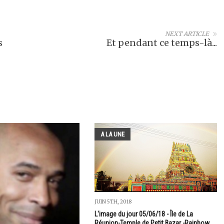
NEXT ARTICLE
s
Et pendant ce temps-là...
A LA UNE
JUIN 5TH, 2018
L'image du jour 05/06/18 - Île de La
Réunion-Temple de Petit Bazar -Rainbow