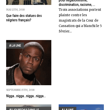
pour négationnisme,
discrimination, racisme, ...
Trois associations portent
MAI 12TH, 2018
plainte contre les
Que faire des statues des
négriers français?
magistrats de la Cour de
Cassation qui a blanchi le 5
février...
A LA UNE
SEPTEMBRE 15TH, 2018
Nigga...nigga...nigga...nigga...
AUJOURD'HUI DANS LE
A LA UNE