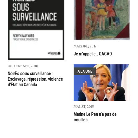
MAI 23RD, 2017
Je m’appelle… CACAO
OCTOBRE 6TH, 2018
A LA UNE
NoirEs sous surveillance :
Esclavage, répression, violence
d'État au Canada
MAI 1ST, 2015
Marine Le Pen n'a pas de
couilles