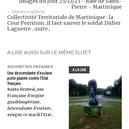
Images du jour 23/12/23 - Baie de Saint-
Pierre - Martinique
PREVIOUS ARTICLE
Collectivité Territoriale de Martinique : la
Cour Perrinon...il faut sauver le soldat Didier
Laguerre ...suite...
A LIRE AUSSI SUR LE MÊME SUJET
AUJOURD'HUI EN FRANCE
A LA UNE
Une descendante d'esclave
porte plainte contre l'Etat
français
Rosita Destival, une
Française d'origine
guadeloupéenne,
descendante d'esclave,
assigne ce mardi l'Etat...