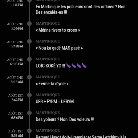
AOÛT 2ND
11:14 PM
En Martinique les pollueurs sont des ordures ? Non.
Des enculés-es !!!
MARTINIQUE
AOÛT 2ND
5:56 PM
« Mérine rivers to cross »
MARTINIQUE
AOÛT 2ND
5:48 PM
« Nou ka gadé MAS pasé »
MARTINIQUE
AOÛT 2ND
12:05 PM
LOÏC KOKÉ YO !!!
MARTINIQUE
AOÛT 2ND
8:08 AM
« Ferme ta d’yole »
MARTINIQUE
AOÛT 1ST
8:42 PM
UFR + FYRM = UFRYM
MARTINIQUE
AOÛT 1ST
6:56 PM
Des yoleurs ? Non. Des voleurs !!!
MARTINIQUE
AOÛT 1ST
8:35 AM
Bernard Hayot doit-il remplacer Serge Letchimy à la