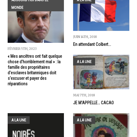
MONDE
JUIN 14TH, 2018
En attendant Colbert...
FÉVRIER 5TH, 2023
« Mes ancêtres ont fait quelque
A LA UNE
chose d'horriblement mal » : la
famille des propriétaires
d'esclaves britanniques doit
s'excuser et payer des
réparations
MAI 7TH, 2018
JE M’APPELLE… CACAO
A LA UNE
A LA UNE