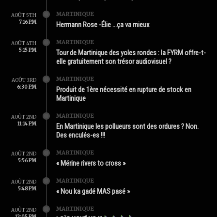
MARTINIQUE
AOÛT 5TH
7:16 PM
Hermann Rose -Élie …ça va mieux
MARTINIQUE
AOÛT 4TH
5:15 PM
Tour de Martinique des yoles rondes : la FYRM offre-t-
elle gratuitement son trésor audiovisuel ?
MARTINIQUE
AOÛT 3RD
6:30 PM
Produit de 1ère nécessité en rupture de stock en
Martinique
MARTINIQUE
AOÛT 2ND
11:14 PM
En Martinique les pollueurs sont des ordures ? Non.
Des enculés-es !!!
MARTINIQUE
AOÛT 2ND
5:56 PM
« Mérine rivers to cross »
MARTINIQUE
AOÛT 2ND
5:48 PM
« Nou ka gadé MAS pasé »
MARTINIQUE
AOÛT 2ND
12:05 PM