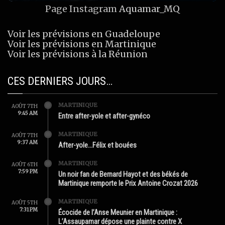
Page Instagram
Aquamar_MQ
Voir les prévisions en Guadeloupe
Voir les prévisions en Martinique
Voir les prévisions à la Réunion
CES DERNIERS JOURS…
MARTINIQUE
AOÛT 7TH
9:45 AM
Entre after-yole et after-gynéco
MARTINIQUE
AOÛT 7TH
9:37 AM
After-yole…Félix et bouées
MARTINIQUE
AOÛT 6TH
7:59 PM
Un noir fan de Bernard Hayot et des békés de
Martinique remporte le Prix Antoine Crozat 2026
MARTINIQUE
AOÛT 5TH
7:31 PM
Écocide de l’Anse Meunier en Martinique :
L’Assaupamar dépose une plainte contre X