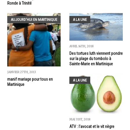
Ronde à Trinité
AUJOURD'HUI EN MARTINIQUE
A LA UNE
AVRIL 14TH, 2018
Des tortues luth viennent pondre
sur la plage du tombolo à
Sainte-Marie en Martinique
JANVIER 27TH, 2013
manif mariage pour tous en
A LA UNE
Martinique
MAI 31ST, 2018
ATV : l'avocat et le vit nègre