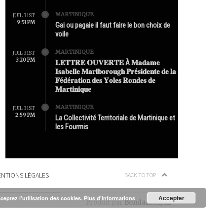
MARTINIQUE
JUIL 31ST
9:51 PM
Gai ou pagaie il faut faire le bon choix de
voile
MARTINIQUE
JUIL 31ST
3:20 PM
𝐋𝐄𝐓𝐓𝐑𝐄 𝐎𝐔𝐕𝐄𝐑𝐓𝐄 À 𝐌𝐚𝐝𝐚𝐦𝐞
𝐈𝐬𝐚𝐛𝐞𝐥𝐥𝐞 𝐌𝐚𝐫𝐥𝐛𝐨𝐫𝐨𝐮𝐠𝐡 𝐏𝐫é𝐬𝐢𝐝𝐞𝐧𝐭𝐞 𝐝𝐞 𝐥𝐚
𝐅é𝐝é𝐫𝐚𝐭𝐢𝐨𝐧 𝐝𝐞𝐬 𝐘𝐨𝐥𝐞𝐬 𝐑𝐨𝐧𝐝𝐞𝐬 𝐝𝐞
𝐌𝐚𝐫𝐭𝐢𝐧𝐢𝐪𝐮𝐞
MARTINIQUE
JUIL 31ST
2:59 PM
La Collectivité Territoriale de Martinique et
les Fourmis
NTIONS LÉGALES
BACK TO TOP
Accepter
cceptez l’utilisation des cookies.
Plus d’informations
Produit par
Bondamanjak