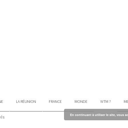
NE
LA RÉUNION
FRANCE
MONDE
WTM ?
ME
En continuant à utiliser le site, vous a
vés