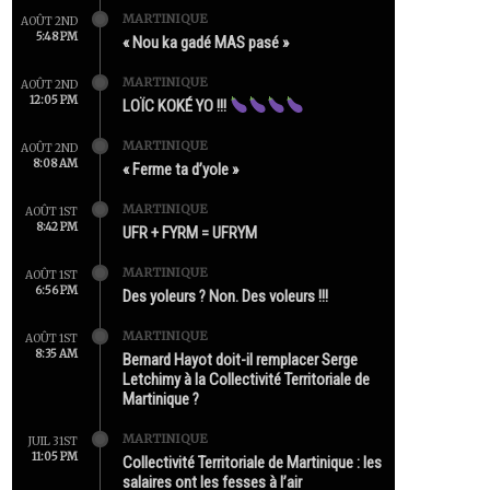
MARTINIQUE
AOÛT 2ND
5:48 PM
« Nou ka gadé MAS pasé »
MARTINIQUE
AOÛT 2ND
12:05 PM
LOÏC KOKÉ YO !!!
MARTINIQUE
AOÛT 2ND
8:08 AM
« Ferme ta d’yole »
MARTINIQUE
AOÛT 1ST
8:42 PM
UFR + FYRM = UFRYM
MARTINIQUE
AOÛT 1ST
6:56 PM
Des yoleurs ? Non. Des voleurs !!!
MARTINIQUE
AOÛT 1ST
8:35 AM
Bernard Hayot doit-il remplacer Serge
Letchimy à la Collectivité Territoriale de
Martinique ?
MARTINIQUE
JUIL 31ST
11:05 PM
Collectivité Territoriale de Martinique : les
salaires ont les fesses à l’air