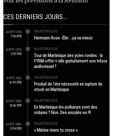
Voir les prévisions à la Réunion
CES DERNIERS JOURS…
MARTINIQUE
AOÛT 5TH
7:16 PM
Hermann Rose -Élie …ça va mieux
MARTINIQUE
AOÛT 4TH
5:15 PM
Tour de Martinique des yoles rondes : la
FYRM offre-t-elle gratuitement son trésor
audiovisuel ?
MARTINIQUE
AOÛT 3RD
6:30 PM
Produit de 1ère nécessité en rupture de
stock en Martinique
MARTINIQUE
AOÛT 2ND
11:14 PM
En Martinique les pollueurs sont des
ordures ? Non. Des enculés-es !!!
MARTINIQUE
AOÛT 2ND
5:56 PM
« Mérine rivers to cross »