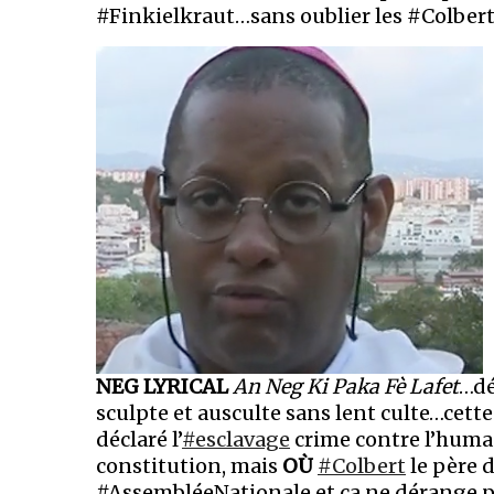
#Finkielkraut…sans oublier les #Colber
NEG LYRICAL
An Neg Ki Paka Fè Lafet
…dé
sculpte et ausculte sans lent culte…cett
déclaré l’
#esclavage
crime contre l’huma
constitution, mais
OÙ
#Colbert
le père 
#AssembléeNationale et ça ne dérange 