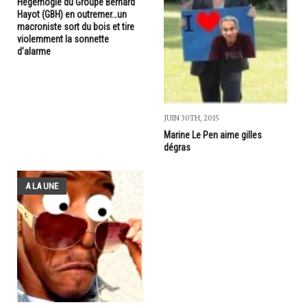
Hégémogie du Groupe Bernard
Hayot (GBH) en outremer…un
macroniste sort du bois et tire
violemment la sonnette
d’alarme
JUIN 30TH, 2015
Marine Le Pen aime gilles
dégras
A LA UNE