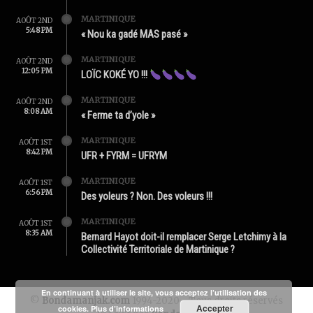
MARTINIQUE
AOÛT 2ND
5:48 PM
« Nou ka gadé MAS pasé »
MARTINIQUE
AOÛT 2ND
12:05 PM
LOÏC KOKÉ YO !!!
MARTINIQUE
AOÛT 2ND
8:08 AM
« Ferme ta d’yole »
MARTINIQUE
AOÛT 1ST
8:42 PM
UFR + FYRM = UFRYM
MARTINIQUE
AOÛT 1ST
6:56 PM
Des yoleurs ? Non. Des voleurs !!!
MARTINIQUE
AOÛT 1ST
8:35 AM
Bernard Hayot doit-il remplacer Serge Letchimy à la
Collectivité Territoriale de Martinique ?
En continuant à utiliser le site, vous acceptez l’utilisation des
©
Bondamanjak.com
1994-2020 - Tous droits réservés
Accepter
cookies.
Plus d’informations