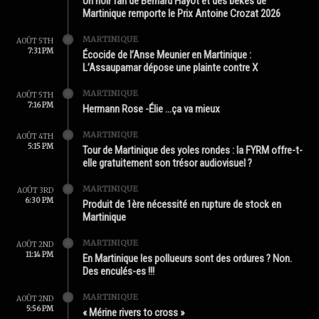
Un noir fan de Bernard Hayot et des békés de
Martinique remporte le Prix Antoine Crozat 2026
MARTINIQUE
AOÛT 5TH
7:31 PM
Écocide de l’Anse Meunier en Martinique :
L’Assaupamar dépose une plainte contre X
MARTINIQUE
AOÛT 5TH
7:16 PM
Hermann Rose -Élie …ça va mieux
MARTINIQUE
AOÛT 4TH
5:15 PM
Tour de Martinique des yoles rondes : la FYRM offre-t-
elle gratuitement son trésor audiovisuel ?
MARTINIQUE
AOÛT 3RD
6:30 PM
Produit de 1ère nécessité en rupture de stock en
Martinique
MARTINIQUE
AOÛT 2ND
11:14 PM
En Martinique les pollueurs sont des ordures ? Non.
Des enculés-es !!!
MARTINIQUE
AOÛT 2ND
5:56 PM
« Mérine rivers to cross »