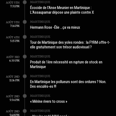
MARTINIQUE
AOÛT 5TH
7:31 PM
Écocide de l’Anse Meunier en Martinique :
L’Assaupamar dépose une plainte contre X
MARTINIQUE
AOÛT 5TH
7:16 PM
Hermann Rose -Élie …ça va mieux
MARTINIQUE
AOÛT 4TH
5:15 PM
Tour de Martinique des yoles rondes : la FYRM offre-t-
elle gratuitement son trésor audiovisuel ?
MARTINIQUE
AOÛT 3RD
6:30 PM
Produit de 1ère nécessité en rupture de stock en
Martinique
MARTINIQUE
AOÛT 2ND
11:14 PM
En Martinique les pollueurs sont des ordures ? Non.
Des enculés-es !!!
MARTINIQUE
AOÛT 2ND
5:56 PM
« Mérine rivers to cross »
MARTINIQUE
AOÛT 2ND
5:48 PM