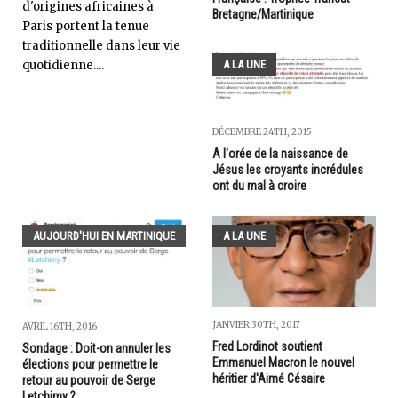
d'origines africaines à
Bretagne/Martinique
Paris portent la tenue
traditionnelle dans leur vie
quotidienne....
A LA UNE
DÉCEMBRE 24TH, 2015
A l'orée de la naissance de
Jésus les croyants incrédules
ont du mal à croire
AUJOURD'HUI EN MARTINIQUE
A LA UNE
JANVIER 30TH, 2017
AVRIL 16TH, 2016
Fred Lordinot soutient
Sondage : Doit-on annuler les
Emmanuel Macron le nouvel
élections pour permettre le
héritier d'Aimé Césaire
retour au pouvoir de Serge
Letchimy ?