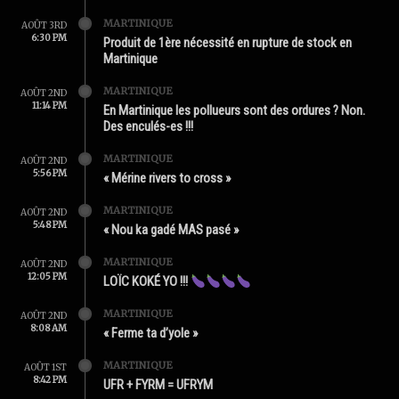
MARTINIQUE
AOÛT 3RD
6:30 PM
Produit de 1ère nécessité en rupture de stock en
Martinique
MARTINIQUE
AOÛT 2ND
11:14 PM
En Martinique les pollueurs sont des ordures ? Non.
Des enculés-es !!!
MARTINIQUE
AOÛT 2ND
5:56 PM
« Mérine rivers to cross »
MARTINIQUE
AOÛT 2ND
5:48 PM
« Nou ka gadé MAS pasé »
MARTINIQUE
AOÛT 2ND
12:05 PM
LOÏC KOKÉ YO !!!
MARTINIQUE
AOÛT 2ND
8:08 AM
« Ferme ta d’yole »
MARTINIQUE
AOÛT 1ST
8:42 PM
UFR + FYRM = UFRYM