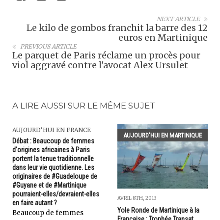
NEXT ARTICLE
Le kilo de gombos franchit la barre des 12
euros en Martinique
PREVIOUS ARTICLE
Le parquet de Paris réclame un procès pour
viol aggravé contre l'avocat Alex Ursulet
A LIRE AUSSI SUR LE MÊME SUJET
AUJOURD'HUI EN FRANCE
AUJOURD'HUI EN MARTINIQUE
Débat : Beaucoup de femmes
d'origines africaines à Paris
portent la tenue traditionnelle
dans leur vie quotidienne. Les
originaires de #Guadeloupe de
#Guyane et de #Martinique
pourraient-elles/devraient-elles
AVRIL 8TH, 2013
en faire autant ?
Yole Ronde de Martinique à la
Beaucoup de femmes
Française : Trophée Transat