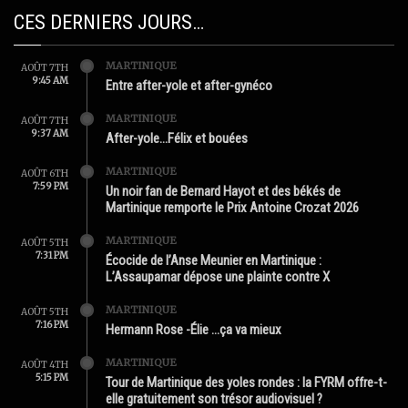
CES DERNIERS JOURS…
MARTINIQUE
AOÛT 7TH
9:45 AM
Entre after-yole et after-gynéco
MARTINIQUE
AOÛT 7TH
9:37 AM
After-yole…Félix et bouées
MARTINIQUE
AOÛT 6TH
7:59 PM
Un noir fan de Bernard Hayot et des békés de
Martinique remporte le Prix Antoine Crozat 2026
MARTINIQUE
AOÛT 5TH
7:31 PM
Écocide de l’Anse Meunier en Martinique :
L’Assaupamar dépose une plainte contre X
MARTINIQUE
AOÛT 5TH
7:16 PM
Hermann Rose -Élie …ça va mieux
MARTINIQUE
AOÛT 4TH
5:15 PM
Tour de Martinique des yoles rondes : la FYRM offre-t-
elle gratuitement son trésor audiovisuel ?