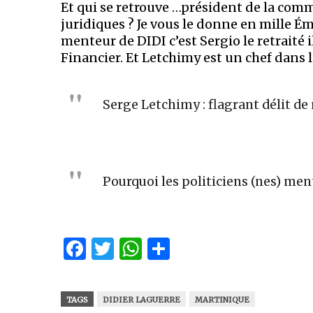
Et qui se retrouve …président de la comm
juridiques ? Je vous le donne en mille Ém
menteur de DIDI c’est Sergio le retraité 
Financier. Et Letchimy est un chef dans
Serge Letchimy : flagrant délit d
Pourquoi les politiciens (nes) me
Facebook
Twitter
WhatsApp
Partager
TAGS
DIDIER LAGUERRE
MARTINIQUE