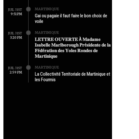
MARTINIQUE
JUIL 31ST
9:51 PM
Gai ou pagaie il faut faire le bon choix de
voile
MARTINIQUE
JUIL 31ST
3:20 PM
𝐋𝐄𝐓𝐓𝐑𝐄 𝐎𝐔𝐕𝐄𝐑𝐓𝐄 À 𝐌𝐚𝐝𝐚𝐦𝐞
𝐈𝐬𝐚𝐛𝐞𝐥𝐥𝐞 𝐌𝐚𝐫𝐥𝐛𝐨𝐫𝐨𝐮𝐠𝐡 𝐏𝐫é𝐬𝐢𝐝𝐞𝐧𝐭𝐞 𝐝𝐞 𝐥𝐚
𝐅é𝐝é𝐫𝐚𝐭𝐢𝐨𝐧 𝐝𝐞𝐬 𝐘𝐨𝐥𝐞𝐬 𝐑𝐨𝐧𝐝𝐞𝐬 𝐝𝐞
𝐌𝐚𝐫𝐭𝐢𝐧𝐢𝐪𝐮𝐞
MARTINIQUE
JUIL 31ST
2:59 PM
La Collectivité Territoriale de Martinique et
les Fourmis