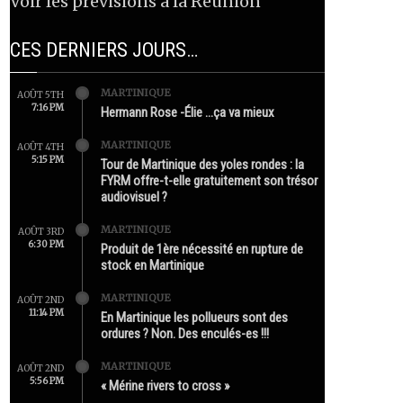
Voir les prévisions à la Réunion
CES DERNIERS JOURS…
MARTINIQUE
AOÛT 5TH
7:16 PM
Hermann Rose -Élie …ça va mieux
MARTINIQUE
AOÛT 4TH
5:15 PM
Tour de Martinique des yoles rondes : la
FYRM offre-t-elle gratuitement son trésor
audiovisuel ?
MARTINIQUE
AOÛT 3RD
6:30 PM
Produit de 1ère nécessité en rupture de
stock en Martinique
MARTINIQUE
AOÛT 2ND
11:14 PM
En Martinique les pollueurs sont des
ordures ? Non. Des enculés-es !!!
MARTINIQUE
AOÛT 2ND
5:56 PM
« Mérine rivers to cross »