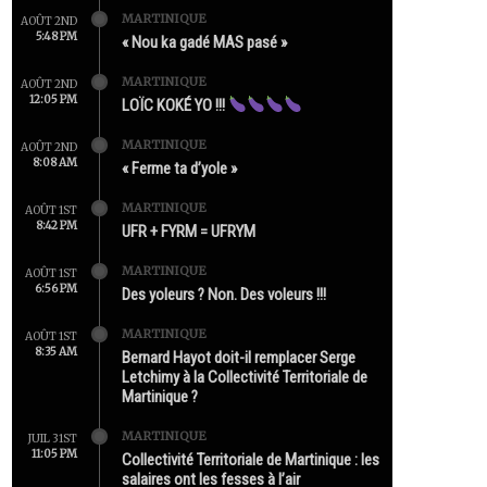
MARTINIQUE
AOÛT 2ND
5:48 PM
« Nou ka gadé MAS pasé »
MARTINIQUE
AOÛT 2ND
12:05 PM
LOÏC KOKÉ YO !!!
MARTINIQUE
AOÛT 2ND
8:08 AM
« Ferme ta d’yole »
MARTINIQUE
AOÛT 1ST
8:42 PM
UFR + FYRM = UFRYM
MARTINIQUE
AOÛT 1ST
6:56 PM
Des yoleurs ? Non. Des voleurs !!!
MARTINIQUE
AOÛT 1ST
8:35 AM
Bernard Hayot doit-il remplacer Serge
Letchimy à la Collectivité Territoriale de
Martinique ?
MARTINIQUE
JUIL 31ST
11:05 PM
Collectivité Territoriale de Martinique : les
salaires ont les fesses à l’air