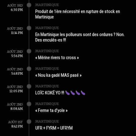
MARTINIQUE
AOÛT 3RD
6:30 PM
Produit de 1ère nécessité en rupture de stock en
Martinique
MARTINIQUE
AOÛT 2ND
11:14 PM
En Martinique les pollueurs sont des ordures ? Non.
Des enculés-es !!!
MARTINIQUE
AOÛT 2ND
5:56 PM
« Mérine rivers to cross »
MARTINIQUE
AOÛT 2ND
5:48 PM
« Nou ka gadé MAS pasé »
MARTINIQUE
AOÛT 2ND
12:05 PM
LOÏC KOKÉ YO !!!
MARTINIQUE
AOÛT 2ND
8:08 AM
« Ferme ta d’yole »
MARTINIQUE
AOÛT 1ST
8:42 PM
UFR + FYRM = UFRYM