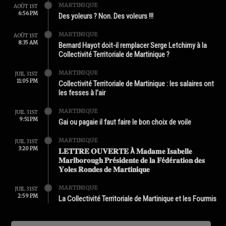
MARTINIQUE
AOÛT 1ST
6:56 PM
Des yoleurs ? Non. Des voleurs !!!
MARTINIQUE
AOÛT 1ST
8:35 AM
Bernard Hayot doit-il remplacer Serge Letchimy à la
Collectivité Territoriale de Martinique ?
MARTINIQUE
JUIL 31ST
11:05 PM
Collectivité Territoriale de Martinique : les salaires ont
les fesses à l’air
MARTINIQUE
JUIL 31ST
9:51 PM
Gai ou pagaie il faut faire le bon choix de voile
MARTINIQUE
JUIL 31ST
3:20 PM
𝐋𝐄𝐓𝐓𝐑𝐄 𝐎𝐔𝐕𝐄𝐑𝐓𝐄 À 𝐌𝐚𝐝𝐚𝐦𝐞 𝐈𝐬𝐚𝐛𝐞𝐥𝐥𝐞
𝐌𝐚𝐫𝐥𝐛𝐨𝐫𝐨𝐮𝐠𝐡 𝐏𝐫é𝐬𝐢𝐝𝐞𝐧𝐭𝐞 𝐝𝐞 𝐥𝐚 𝐅é𝐝é𝐫𝐚𝐭𝐢𝐨𝐧 𝐝𝐞𝐬
𝐘𝐨𝐥𝐞𝐬 𝐑𝐨𝐧𝐝𝐞𝐬 𝐝𝐞 𝐌𝐚𝐫𝐭𝐢𝐧𝐢𝐪𝐮𝐞
MARTINIQUE
JUIL 31ST
2:59 PM
La Collectivité Territoriale de Martinique et les Fourmis