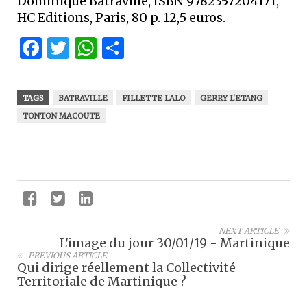
Dominique Batraville, ISBN 9782357204171,
HC Editions, Paris, 80 p. 12,5 euros.
Facebook
Twitter
WhatsApp
Partager
TAGS
BATRAVILLE
FILLETTE LALO
GERRY L'ETANG
TONTON MACOUTE
NEXT ARTICLE
L'image du jour 30/01/19 - Martinique
PREVIOUS ARTICLE
Qui dirige réellement la Collectivité
Territoriale de Martinique ?