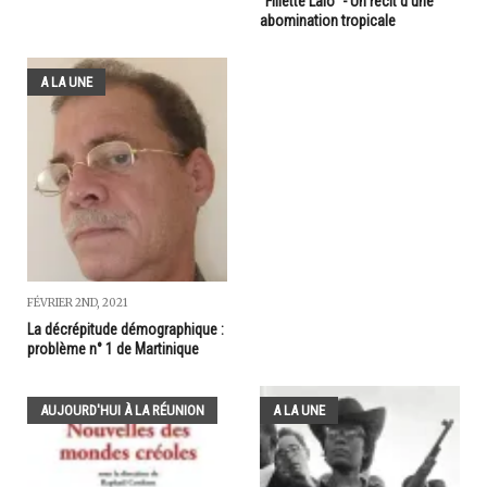
"Fillette Lalo" - Un récit d'une
abomination tropicale
A LA UNE
FÉVRIER 2ND, 2021
La décrépitude démographique :
problème n° 1 de Martinique
AUJOURD'HUI À LA RÉUNION
A LA UNE