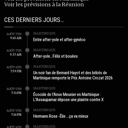
Voir les prévisions à la Réunion
CES DERNIERS JOURS…
MARTINIQUE
AOÛT 7TH
9:45 AM
Entre after-yole et after-gynéco
MARTINIQUE
AOÛT 7TH
9:37 AM
After-yole…Félix et bouées
MARTINIQUE
AOÛT 6TH
7:59 PM
Un noir fan de Bernard Hayot et des békés de
Martinique remporte le Prix Antoine Crozat 2026
MARTINIQUE
AOÛT 5TH
7:31 PM
Écocide de l’Anse Meunier en Martinique :
L’Assaupamar dépose une plainte contre X
MARTINIQUE
AOÛT 5TH
7:16 PM
Hermann Rose -Élie …ça va mieux
MARTINIQUE
AOÛT 4TH