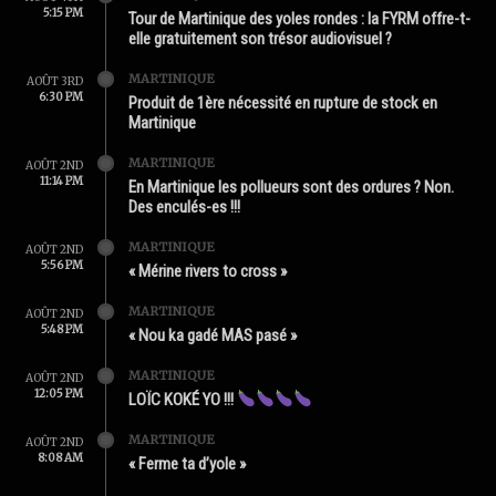
5:15 PM
Tour de Martinique des yoles rondes : la FYRM offre-t-
elle gratuitement son trésor audiovisuel ?
MARTINIQUE
AOÛT 3RD
6:30 PM
Produit de 1ère nécessité en rupture de stock en
Martinique
MARTINIQUE
AOÛT 2ND
11:14 PM
En Martinique les pollueurs sont des ordures ? Non.
Des enculés-es !!!
MARTINIQUE
AOÛT 2ND
5:56 PM
« Mérine rivers to cross »
MARTINIQUE
AOÛT 2ND
5:48 PM
« Nou ka gadé MAS pasé »
MARTINIQUE
AOÛT 2ND
12:05 PM
LOÏC KOKÉ YO !!!
MARTINIQUE
AOÛT 2ND
8:08 AM
« Ferme ta d’yole »