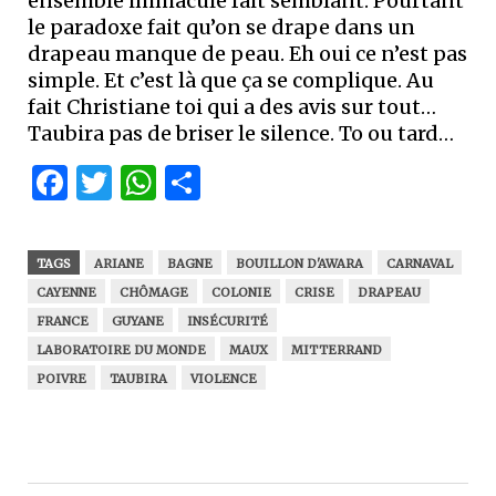
ensemble immaculé fait semblant. Pourtant
le paradoxe fait qu’on se drape dans un
drapeau manque de peau. Eh oui ce n’est pas
simple. Et c’est là que ça se complique. Au
fait Christiane toi qui a des avis sur tout…
Taubira pas de briser le silence. To ou tard…
Facebook
Twitter
WhatsApp
Partager
TAGS
ARIANE
BAGNE
BOUILLON D'AWARA
CARNAVAL
CAYENNE
CHÔMAGE
COLONIE
CRISE
DRAPEAU
FRANCE
GUYANE
INSÉCURITÉ
LABORATOIRE DU MONDE
MAUX
MITTERRAND
POIVRE
TAUBIRA
VIOLENCE