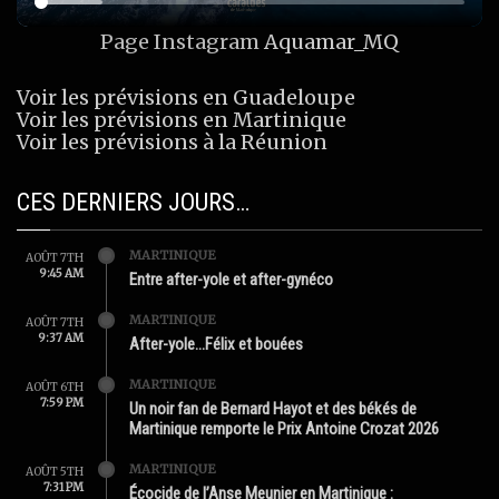
Page Instagram
Aquamar_MQ
Voir les prévisions en Guadeloupe
Voir les prévisions en Martinique
Voir les prévisions à la Réunion
CES DERNIERS JOURS…
MARTINIQUE
AOÛT 7TH
9:45 AM
Entre after-yole et after-gynéco
MARTINIQUE
AOÛT 7TH
9:37 AM
After-yole…Félix et bouées
MARTINIQUE
AOÛT 6TH
7:59 PM
Un noir fan de Bernard Hayot et des békés de
Martinique remporte le Prix Antoine Crozat 2026
MARTINIQUE
AOÛT 5TH
7:31 PM
Écocide de l’Anse Meunier en Martinique :