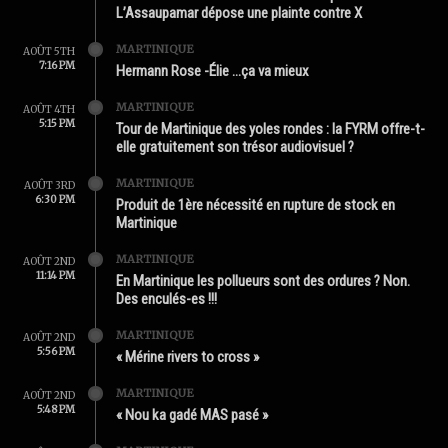
L’Assaupamar dépose une plainte contre X
MARTINIQUE
AOÛT 5TH
7:16 PM
Hermann Rose -Élie …ça va mieux
MARTINIQUE
AOÛT 4TH
5:15 PM
Tour de Martinique des yoles rondes : la FYRM offre-t-
elle gratuitement son trésor audiovisuel ?
MARTINIQUE
AOÛT 3RD
6:30 PM
Produit de 1ère nécessité en rupture de stock en
Martinique
MARTINIQUE
AOÛT 2ND
11:14 PM
En Martinique les pollueurs sont des ordures ? Non.
Des enculés-es !!!
MARTINIQUE
AOÛT 2ND
5:56 PM
« Mérine rivers to cross »
MARTINIQUE
AOÛT 2ND
5:48 PM
« Nou ka gadé MAS pasé »