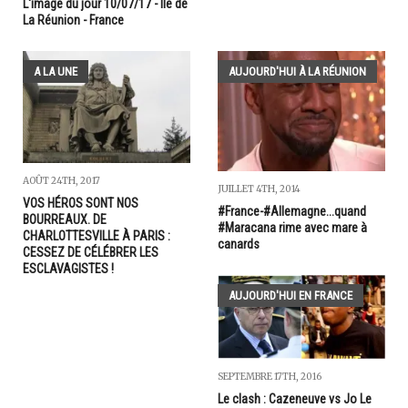
L'image du jour 10/07/17 - Île de
La Réunion - France
A LA UNE
AUJOURD'HUI À LA RÉUNION
AOÛT 24TH, 2017
JUILLET 4TH, 2014
VOS HÉROS SONT NOS
#France-#Allemagne...quand
BOURREAUX. DE
#Maracana rime avec mare à
CHARLOTTESVILLE À PARIS :
canards
CESSEZ DE CÉLÉBRER LES
ESCLAVAGISTES !
AUJOURD'HUI EN FRANCE
SEPTEMBRE 17TH, 2016
Le clash : Cazeneuve vs Jo Le