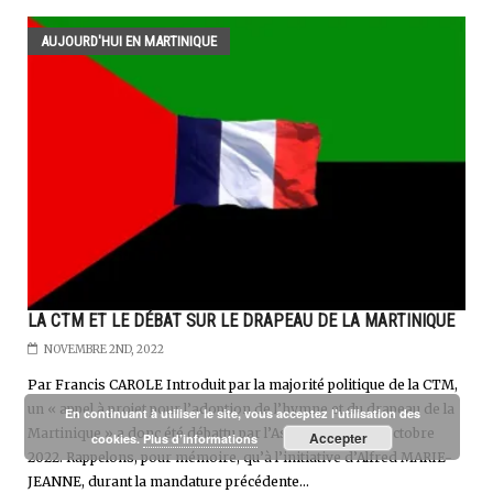
AUJOURD'HUI EN MARTINIQUE
LA CTM ET LE DÉBAT SUR LE DRAPEAU DE LA MARTINIQUE
NOVEMBRE 2ND, 2022
Par Francis CAROLE Introduit par la majorité politique de la CTM,
un « appel à projet pour l’adoption de l’hymne et du drapeau de la
En continuant à utiliser le site, vous acceptez l’utilisation des
Martinique » a donc été débattu par l’Assemblée du 27 octobre
Accepter
cookies.
Plus d’informations
2022. Rappelons, pour mémoire, qu’à l’initiative d’Alfred MARIE-
JEANNE, durant la mandature précédente...