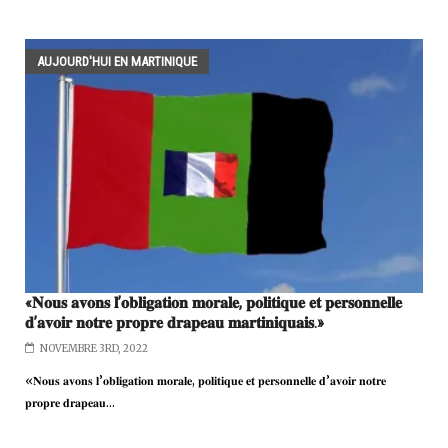
AUJOURD'HUI EN MARTINIQUE
«𝐍𝐨𝐮𝐬 𝐚𝐯𝐨𝐧𝐬 𝐥’𝐨𝐛𝐥𝐢𝐠𝐚𝐭𝐢𝐨𝐧 𝐦𝐨𝐫𝐚𝐥𝐞, 𝐩𝐨𝐥𝐢𝐭𝐢𝐪𝐮𝐞 𝐞𝐭 𝐩𝐞𝐫𝐬𝐨𝐧𝐧𝐞𝐥𝐥𝐞
𝐝’𝐚𝐯𝐨𝐢𝐫 𝐧𝐨𝐭𝐫𝐞 𝐩𝐫𝐨𝐩𝐫𝐞 𝐝𝐫𝐚𝐩𝐞𝐚𝐮 𝐦𝐚𝐫𝐭𝐢𝐧𝐢𝐪𝐮𝐚𝐢𝐬.»
NOVEMBRE 3RD, 2022
«𝐍𝐨𝐮𝐬 𝐚𝐯𝐨𝐧𝐬 𝐥’𝐨𝐛𝐥𝐢𝐠𝐚𝐭𝐢𝐨𝐧 𝐦𝐨𝐫𝐚𝐥𝐞, 𝐩𝐨𝐥𝐢𝐭𝐢𝐪𝐮𝐞 𝐞𝐭 𝐩𝐞𝐫𝐬𝐨𝐧𝐧𝐞𝐥𝐥𝐞 𝐝’𝐚𝐯𝐨𝐢𝐫 𝐧𝐨𝐭𝐫𝐞
𝐩𝐫𝐨𝐩𝐫𝐞 𝐝𝐫𝐚𝐩𝐞𝐚𝐮...