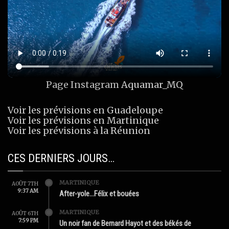
Page Instagram
Aquamar_MQ
Voir les prévisions en Guadeloupe
Voir les prévisions en Martinique
Voir les prévisions à la Réunion
CES DERNIERS JOURS…
MARTINIQUE
AOÛT 7TH
9:37 AM
After-yole…Félix et bouées
MARTINIQUE
AOÛT 6TH
7:59 PM
Un noir fan de Bernard Hayot et des békés de