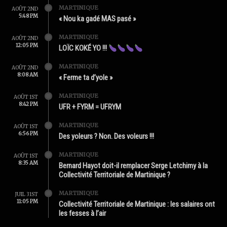
MARTINIQUE
AOÛT 2ND
5:48 PM
« Nou ka gadé MAS pasé »
MARTINIQUE
AOÛT 2ND
12:05 PM
LOÏC KOKÉ YO !!!
MARTINIQUE
AOÛT 2ND
8:08 AM
« Ferme ta d’yole »
MARTINIQUE
AOÛT 1ST
8:42 PM
UFR + FYRM = UFRYM
MARTINIQUE
AOÛT 1ST
6:56 PM
Des yoleurs ? Non. Des voleurs !!!
MARTINIQUE
AOÛT 1ST
8:35 AM
Bernard Hayot doit-il remplacer Serge Letchimy à la
Collectivité Territoriale de Martinique ?
MARTINIQUE
JUIL 31ST
11:05 PM
Collectivité Territoriale de Martinique : les salaires ont
les fesses à l’air