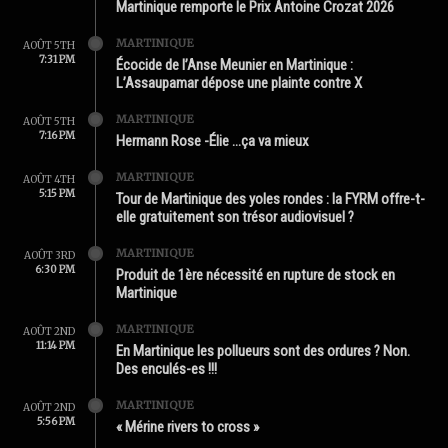
Martinique remporte le Prix Antoine Crozat 2026
MARTINIQUE
AOÛT 5TH
7:31 PM
Écocide de l’Anse Meunier en Martinique :
L’Assaupamar dépose une plainte contre X
MARTINIQUE
AOÛT 5TH
7:16 PM
Hermann Rose -Élie …ça va mieux
MARTINIQUE
AOÛT 4TH
5:15 PM
Tour de Martinique des yoles rondes : la FYRM offre-t-
elle gratuitement son trésor audiovisuel ?
MARTINIQUE
AOÛT 3RD
6:30 PM
Produit de 1ère nécessité en rupture de stock en
Martinique
MARTINIQUE
AOÛT 2ND
11:14 PM
En Martinique les pollueurs sont des ordures ? Non.
Des enculés-es !!!
MARTINIQUE
AOÛT 2ND
5:56 PM
« Mérine rivers to cross »