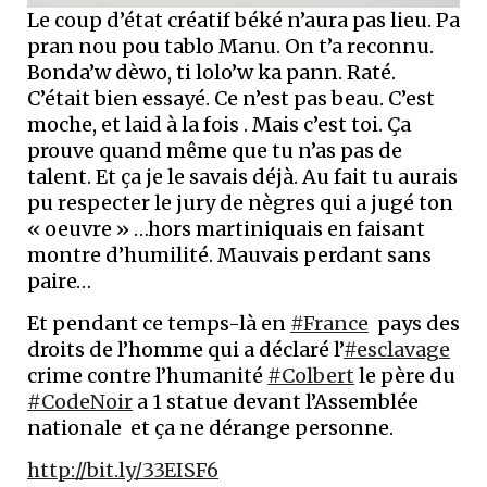
Le coup d’état créatif béké n’aura pas lieu. Pa
pran nou pou tablo Manu. On t’a reconnu.
Bonda’w dèwo, ti lolo’w ka pann. Raté.
C’était bien essayé. Ce n’est pas beau. C’est
moche, et laid à la fois . Mais c’est toi. Ça
prouve quand même que tu n’as pas de
talent. Et ça je le savais déjà. Au fait tu aurais
pu respecter le jury de nègres qui a jugé ton
« oeuvre » …hors martiniquais en faisant
montre d’humilité. Mauvais perdant sans
paire…
Et pendant ce temps-là en
#France
pays des
droits de l’homme qui a déclaré l’
#esclavage
crime contre l’humanité
#Colbert
le père du
#CodeNoir
a 1 statue devant l’Assemblée
nationale et ça ne dérange personne.
http://bit.ly/33EISF6