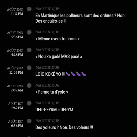
MARTINIQUE
AOÛT 2ND
11:14 PM
En Martinique les pollueurs sont des ordures ? Non.
Des enculés-es !!!
MARTINIQUE
AOÛT 2ND
5:56 PM
« Mérine rivers to cross »
MARTINIQUE
AOÛT 2ND
5:48 PM
« Nou ka gadé MAS pasé »
MARTINIQUE
AOÛT 2ND
12:05 PM
LOÏC KOKÉ YO !!!
MARTINIQUE
AOÛT 2ND
8:08 AM
« Ferme ta d’yole »
MARTINIQUE
AOÛT 1ST
8:42 PM
UFR + FYRM = UFRYM
MARTINIQUE
AOÛT 1ST
6:56 PM
Des yoleurs ? Non. Des voleurs !!!