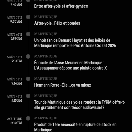
AOÛT 7TH
9:45 AM
Entre after-yole et after-gynéco
MARTINIQUE
AOÛT 7TH
9:37 AM
After-yole…Félix et bouées
MARTINIQUE
AOÛT 6TH
7:59 PM
Un noir fan de Bernard Hayot et des békés de
Martinique remporte le Prix Antoine Crozat 2026
MARTINIQUE
AOÛT 5TH
7:31 PM
Écocide de l’Anse Meunier en Martinique :
L’Assaupamar dépose une plainte contre X
MARTINIQUE
AOÛT 5TH
7:16 PM
Hermann Rose -Élie …ça va mieux
MARTINIQUE
AOÛT 4TH
5:15 PM
Tour de Martinique des yoles rondes : la FYRM offre-t-
elle gratuitement son trésor audiovisuel ?
MARTINIQUE
AOÛT 3RD
6:30 PM
Produit de 1ère nécessité en rupture de stock en
Martinique