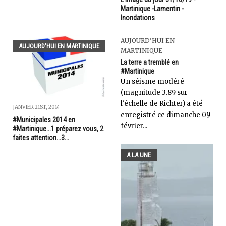
Martinique -Lamentin -
Inondations
AUJOURD'HUI EN
AUJOURD'HUI EN MARTINIQUE
MARTINIQUE
La terre a tremblé en
#Martinique
Un séisme modéré
(magnitude 3.89 sur
l'échelle de Richter) a été
JANVIER 21ST, 2014
enregistré ce dimanche 09
#Municipales 2014 en
février...
#Martinique...1 préparez vous, 2
faites attention...3...
A LA UNE