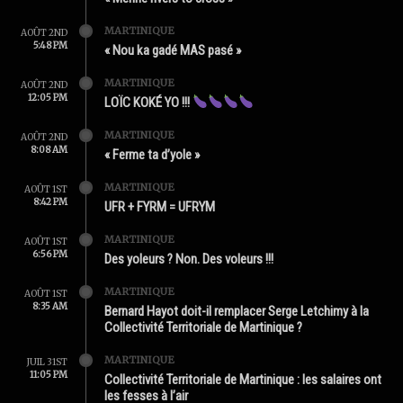
MARTINIQUE
AOÛT 2ND
5:48 PM
« Nou ka gadé MAS pasé »
MARTINIQUE
AOÛT 2ND
12:05 PM
LOÏC KOKÉ YO !!!
MARTINIQUE
AOÛT 2ND
8:08 AM
« Ferme ta d’yole »
MARTINIQUE
AOÛT 1ST
8:42 PM
UFR + FYRM = UFRYM
MARTINIQUE
AOÛT 1ST
6:56 PM
Des yoleurs ? Non. Des voleurs !!!
MARTINIQUE
AOÛT 1ST
8:35 AM
Bernard Hayot doit-il remplacer Serge Letchimy à la
Collectivité Territoriale de Martinique ?
MARTINIQUE
JUIL 31ST
11:05 PM
Collectivité Territoriale de Martinique : les salaires ont
les fesses à l’air