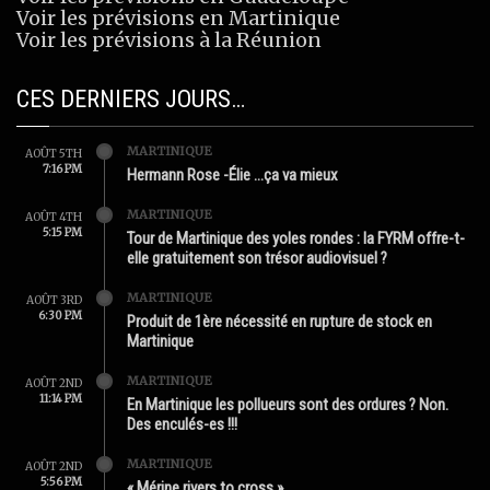
Voir les prévisions en Martinique
Voir les prévisions à la Réunion
CES DERNIERS JOURS…
MARTINIQUE
AOÛT 5TH
7:16 PM
Hermann Rose -Élie …ça va mieux
MARTINIQUE
AOÛT 4TH
5:15 PM
Tour de Martinique des yoles rondes : la FYRM offre-t-
elle gratuitement son trésor audiovisuel ?
MARTINIQUE
AOÛT 3RD
6:30 PM
Produit de 1ère nécessité en rupture de stock en
Martinique
MARTINIQUE
AOÛT 2ND
11:14 PM
En Martinique les pollueurs sont des ordures ? Non.
Des enculés-es !!!
MARTINIQUE
AOÛT 2ND
5:56 PM
« Mérine rivers to cross »