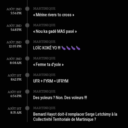
MARTINIQUE
AOÛT 2ND
5:56 PM
« Mérine rivers to cross »
MARTINIQUE
AOÛT 2ND
5:48 PM
« Nou ka gadé MAS pasé »
MARTINIQUE
AOÛT 2ND
12:05 PM
LOÏC KOKÉ YO !!!
MARTINIQUE
AOÛT 2ND
8:08 AM
« Ferme ta d’yole »
MARTINIQUE
AOÛT 1ST
8:42 PM
UFR + FYRM = UFRYM
MARTINIQUE
AOÛT 1ST
6:56 PM
Des yoleurs ? Non. Des voleurs !!!
MARTINIQUE
AOÛT 1ST
8:35 AM
Bernard Hayot doit-il remplacer Serge Letchimy à la
Collectivité Territoriale de Martinique ?