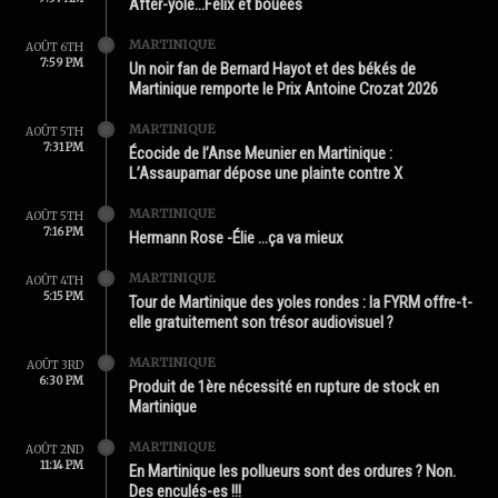
After-yole…Félix et bouées
MARTINIQUE
AOÛT 6TH
7:59 PM
Un noir fan de Bernard Hayot et des békés de
Martinique remporte le Prix Antoine Crozat 2026
MARTINIQUE
AOÛT 5TH
7:31 PM
Écocide de l’Anse Meunier en Martinique :
L’Assaupamar dépose une plainte contre X
MARTINIQUE
AOÛT 5TH
7:16 PM
Hermann Rose -Élie …ça va mieux
MARTINIQUE
AOÛT 4TH
5:15 PM
Tour de Martinique des yoles rondes : la FYRM offre-t-
elle gratuitement son trésor audiovisuel ?
MARTINIQUE
AOÛT 3RD
6:30 PM
Produit de 1ère nécessité en rupture de stock en
Martinique
MARTINIQUE
AOÛT 2ND
11:14 PM
En Martinique les pollueurs sont des ordures ? Non.
Des enculés-es !!!