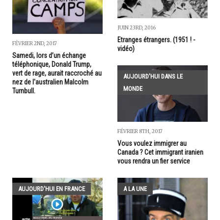
JUIN 23RD, 2016
Etranges étrangers. (1951 ! -
FÉVRIER 2ND, 2017
vidéo)
Samedi, lors d’un échange
téléphonique, Donald Trump,
vert de rage, aurait raccroché au
AUJOURD'HUI DANS LE
nez de l'australien Malcolm
MONDE
Turnbull.
FÉVRIER 8TH, 2017
Vous voulez immigrer au
Canada ? Cet immigrant iranien
vous rendra un fier service
AUJOURD'HUI EN FRANCE
A LA UNE