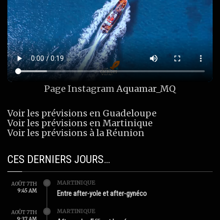
Page Instagram
Aquamar_MQ
Voir les prévisions en Guadeloupe
Voir les prévisions en Martinique
Voir les prévisions à la Réunion
CES DERNIERS JOURS…
MARTINIQUE
AOÛT 7TH
9:45 AM
Entre after-yole et after-gynéco
MARTINIQUE
AOÛT 7TH
9:37 AM