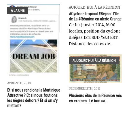
AUJOURD'HUI À LA RÉUNION
A LA UNE
#Cyclone tropical #Béjisa : l'île
de La #Réunion en alerte Orange
Ce 1er janvier 2014, 16:00
locales, position du cyclone
#Béjisa 18.2 SUD /53.3 EST.
Distance des côtes de...
AUJOURD'HUI À LA RÉUNION
AVRIL 9TH, 2018
DÉCEMBRE 12TH, 2013
Et si nous rendions la Martinique
Attractive ? Et si nous foutions
Plusieurs élus de la Réunion mis
les nègres dehors ? Et si on s'y
en examen : Lé bon sa...
mettait ?