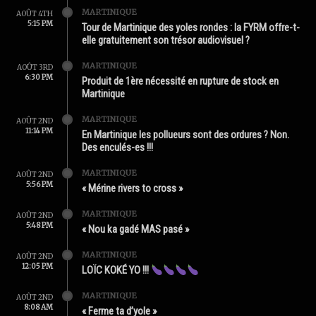
MARTINIQUE
AOÛT 4TH
5:15 PM
Tour de Martinique des yoles rondes : la FYRM offre-t-
elle gratuitement son trésor audiovisuel ?
MARTINIQUE
AOÛT 3RD
6:30 PM
Produit de 1ère nécessité en rupture de stock en
Martinique
MARTINIQUE
AOÛT 2ND
11:14 PM
En Martinique les pollueurs sont des ordures ? Non.
Des enculés-es !!!
MARTINIQUE
AOÛT 2ND
5:56 PM
« Mérine rivers to cross »
MARTINIQUE
AOÛT 2ND
5:48 PM
« Nou ka gadé MAS pasé »
MARTINIQUE
AOÛT 2ND
12:05 PM
LOÏC KOKÉ YO !!!
MARTINIQUE
AOÛT 2ND
8:08 AM
« Ferme ta d’yole »