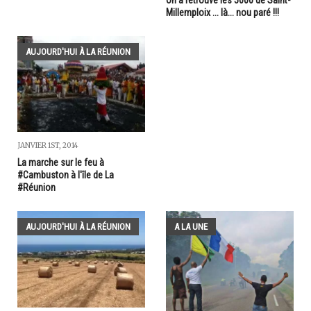
On a retrouvé les 5000 de Saint-
Millemploix ... là... nou paré !!!
AUJOURD'HUI À LA RÉUNION
JANVIER 1ST, 2014
La marche sur le feu à
#Cambuston à l'île de La
#Réunion
AUJOURD'HUI À LA RÉUNION
A LA UNE