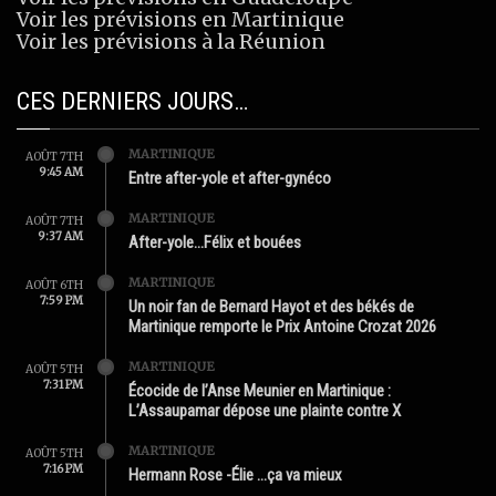
Voir les prévisions en Martinique
Voir les prévisions à la Réunion
CES DERNIERS JOURS…
MARTINIQUE
AOÛT 7TH
9:45 AM
Entre after-yole et after-gynéco
MARTINIQUE
AOÛT 7TH
9:37 AM
After-yole…Félix et bouées
MARTINIQUE
AOÛT 6TH
7:59 PM
Un noir fan de Bernard Hayot et des békés de
Martinique remporte le Prix Antoine Crozat 2026
MARTINIQUE
AOÛT 5TH
7:31 PM
Écocide de l’Anse Meunier en Martinique :
L’Assaupamar dépose une plainte contre X
MARTINIQUE
AOÛT 5TH
7:16 PM
Hermann Rose -Élie …ça va mieux