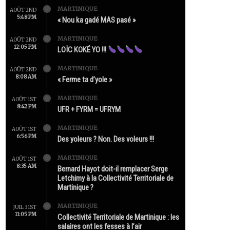
MARTINIQUE
AOÛT 2ND
5:48 PM
« Nou ka gadé MAS pasé »
MARTINIQUE
AOÛT 2ND
12:05 PM
LOÏC KOKÉ YO !!!
MARTINIQUE
AOÛT 2ND
8:08 AM
« Ferme ta d’yole »
MARTINIQUE
AOÛT 1ST
8:42 PM
UFR + FYRM = UFRYM
MARTINIQUE
AOÛT 1ST
6:56 PM
Des yoleurs ? Non. Des voleurs !!!
MARTINIQUE
AOÛT 1ST
8:35 AM
Bernard Hayot doit-il remplacer Serge
Letchimy à la Collectivité Territoriale de
Martinique ?
MARTINIQUE
JUIL 31ST
11:05 PM
Collectivité Territoriale de Martinique : les
salaires ont les fesses à l’air