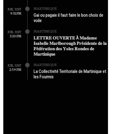
MARTINIQUE
JUIL 31ST
9:51 PM
Gai ou pagaie il faut faire le bon choix de
voile
MARTINIQUE
JUIL 31ST
3:20 PM
𝐋𝐄𝐓𝐓𝐑𝐄 𝐎𝐔𝐕𝐄𝐑𝐓𝐄 À 𝐌𝐚𝐝𝐚𝐦𝐞
𝐈𝐬𝐚𝐛𝐞𝐥𝐥𝐞 𝐌𝐚𝐫𝐥𝐛𝐨𝐫𝐨𝐮𝐠𝐡 𝐏𝐫é𝐬𝐢𝐝𝐞𝐧𝐭𝐞 𝐝𝐞 𝐥𝐚
𝐅é𝐝é𝐫𝐚𝐭𝐢𝐨𝐧 𝐝𝐞𝐬 𝐘𝐨𝐥𝐞𝐬 𝐑𝐨𝐧𝐝𝐞𝐬 𝐝𝐞
𝐌𝐚𝐫𝐭𝐢𝐧𝐢𝐪𝐮𝐞
MARTINIQUE
JUIL 31ST
2:59 PM
La Collectivité Territoriale de Martinique et
les Fourmis