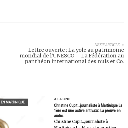
NEXT ARTICLE
Lettre ouverte : La yole au patrimoine
mondial de l’UNESCO – La Fédération au
panthéon international des nuls et Co.
A LA UNE
 EN MARTINIQUE
Christine Cupit...journaliste à Martinique La
1ère est une active antivaxx. La preuve en
audio.
Christine Cupit…journaliste à
Martinique La 1ère est une active