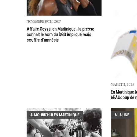
NOVEMBRE 19TH, 2017
Affaire Odyssi en Martinique...la presse
connaît le nom du DGS impliqué mais
souffre d'amnésie
MAI 12TH, 2025
En Martinique l
bEAUcoup de ma
AUJOURD'HUI EN MARTINIQUE
A LA UNE