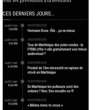
Voir les prévisions à la Réunion
CES DERNIERS JOURS…
MARTINIQUE
AOÛT 5TH
7:16 PM
Hermann Rose -Élie …ça va mieux
MARTINIQUE
AOÛT 4TH
5:15 PM
Tour de Martinique des yoles rondes : la
FYRM offre-t-elle gratuitement son trésor
audiovisuel ?
MARTINIQUE
AOÛT 3RD
6:30 PM
Produit de 1ère nécessité en rupture de
stock en Martinique
MARTINIQUE
AOÛT 2ND
11:14 PM
En Martinique les pollueurs sont des
ordures ? Non. Des enculés-es !!!
MARTINIQUE
AOÛT 2ND
5:56 PM
« Mérine rivers to cross »