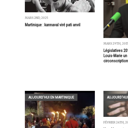
MARS 2ND, 2025
Martinique : kannaval viré pati anvil
MARS 29TH, 201
Législatives 20
Louis-Marie un
circonscriptio
AUJOURD'HUI EN MARTINIQUE
AUJOURD'HUI
FÉVRIER 24TH, 2