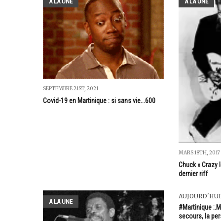
A LA UNE
A LA UNE
SEPTEMBRE 21ST, 2021
Covid-19 en Martinique : si sans vie...600
MARS 18TH, 2017
Chuck « Crazy l
dernier riff
AUJOURD'HUI
A LA UNE
#Martinique :.M
secours, la pe