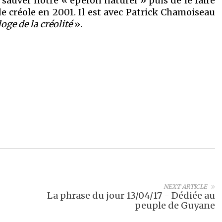
 sauver notre « éperon naturel » puis de le faire
e créole en 2001. Il est avec Patrick Chamoiseau
loge de la créolité
».
NEXT ARTICLE
La phrase du jour 13/04/17 - Dédiée au
peuple de Guyane