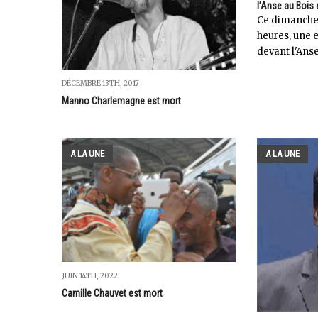
l’Anse au Bois e
Ce dimanche 
heures, une 
devant l'Anse 
DÉCEMBRE 13TH, 2017
Manno Charlemagne est mort
A LA UNE
A LA UNE
JUIN 14TH, 2022
Camille Chauvet est mort