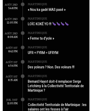
MARTINIQUE
AOÛT 2ND
5:48 PM
« Nou ka gadé MAS pasé »
MARTINIQUE
AOÛT 2ND
12:05 PM
LOÏC KOKÉ YO !!!
MARTINIQUE
AOÛT 2ND
8:08 AM
« Ferme ta d’yole »
MARTINIQUE
AOÛT 1ST
8:42 PM
UFR + FYRM = UFRYM
MARTINIQUE
AOÛT 1ST
6:56 PM
Des yoleurs ? Non. Des voleurs !!!
MARTINIQUE
AOÛT 1ST
8:35 AM
Bernard Hayot doit-il remplacer Serge
Letchimy à la Collectivité Territoriale de
Martinique ?
MARTINIQUE
JUIL 31ST
11:05 PM
Collectivité Territoriale de Martinique : les
salaires ont les fesses à l’air