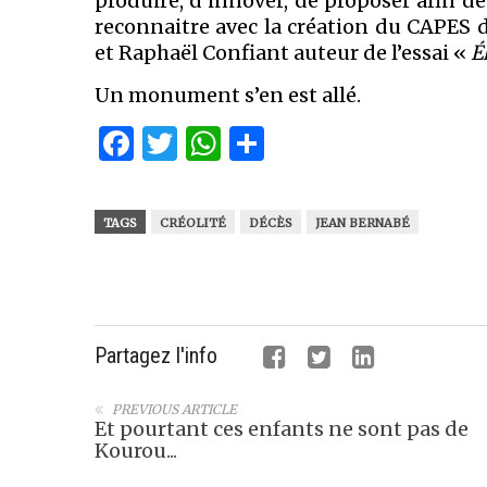
produire, d’innover, de proposer afin de
reconnaitre avec la création du CAPES d
et Raphaël Confiant auteur de l’essai «
É
Un monument s’en est allé.
Facebook
Twitter
WhatsApp
Partager
TAGS
CRÉOLITÉ
DÉCÈS
JEAN BERNABÉ
Partagez l'info
PREVIOUS ARTICLE
Et pourtant ces enfants ne sont pas de
Kourou...