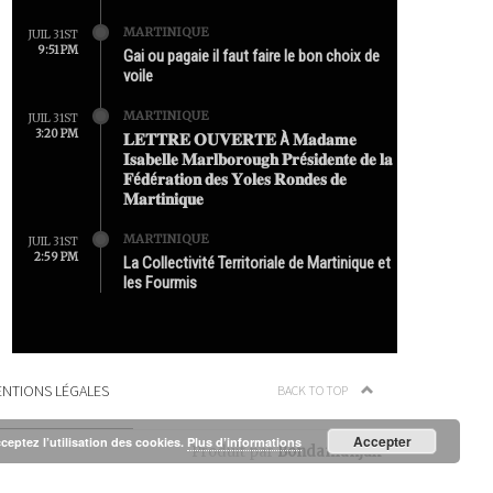
MARTINIQUE
JUIL 31ST
9:51 PM
Gai ou pagaie il faut faire le bon choix de
voile
MARTINIQUE
JUIL 31ST
3:20 PM
𝐋𝐄𝐓𝐓𝐑𝐄 𝐎𝐔𝐕𝐄𝐑𝐓𝐄 À 𝐌𝐚𝐝𝐚𝐦𝐞
𝐈𝐬𝐚𝐛𝐞𝐥𝐥𝐞 𝐌𝐚𝐫𝐥𝐛𝐨𝐫𝐨𝐮𝐠𝐡 𝐏𝐫é𝐬𝐢𝐝𝐞𝐧𝐭𝐞 𝐝𝐞 𝐥𝐚
𝐅é𝐝é𝐫𝐚𝐭𝐢𝐨𝐧 𝐝𝐞𝐬 𝐘𝐨𝐥𝐞𝐬 𝐑𝐨𝐧𝐝𝐞𝐬 𝐝𝐞
𝐌𝐚𝐫𝐭𝐢𝐧𝐢𝐪𝐮𝐞
MARTINIQUE
JUIL 31ST
2:59 PM
La Collectivité Territoriale de Martinique et
les Fourmis
NTIONS LÉGALES
BACK TO TOP
Accepter
cceptez l’utilisation des cookies.
Plus d’informations
Produit par
Bondamanjak