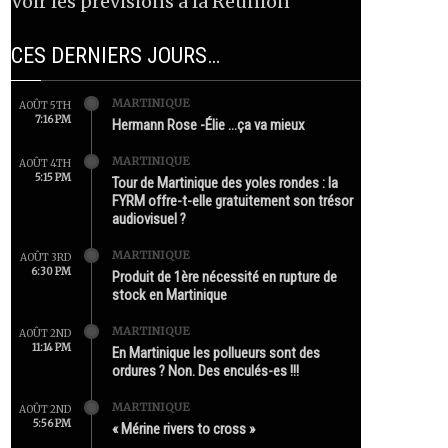
Voir les prévisions à la Réunion
CES DERNIERS JOURS…
MARTINIQUE
AOÛT 5TH
7:16 PM
Hermann Rose -Élie …ça va mieux
MARTINIQUE
AOÛT 4TH
5:15 PM
Tour de Martinique des yoles rondes : la
FYRM offre-t-elle gratuitement son trésor
audiovisuel ?
MARTINIQUE
AOÛT 3RD
6:30 PM
Produit de 1ère nécessité en rupture de
stock en Martinique
MARTINIQUE
AOÛT 2ND
11:14 PM
En Martinique les pollueurs sont des
ordures ? Non. Des enculés-es !!!
MARTINIQUE
AOÛT 2ND
5:56 PM
« Mérine rivers to cross »