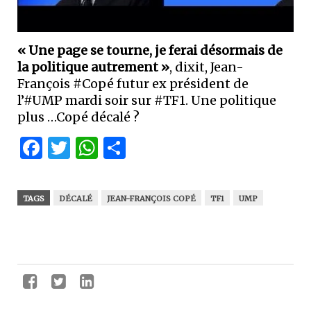
« Une page se tourne, je ferai désormais de
la politique autrement »
, dixit, Jean-
François #Copé futur ex président de
l’#UMP mardi soir sur #TF1. Une politique
plus …Copé décalé ?
Facebook
Twitter
WhatsApp
Partager
TAGS
DÉCALÉ
JEAN-FRANÇOIS COPÉ
TF1
UMP