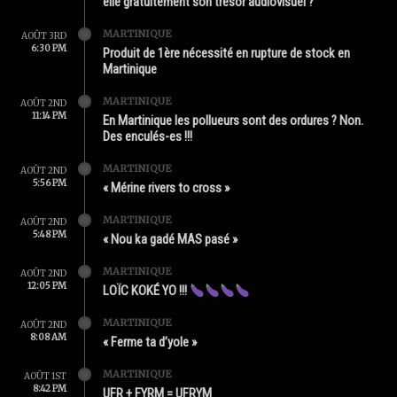
elle gratuitement son trésor audiovisuel ?
MARTINIQUE
AOÛT 3RD
6:30 PM
Produit de 1ère nécessité en rupture de stock en
Martinique
MARTINIQUE
AOÛT 2ND
11:14 PM
En Martinique les pollueurs sont des ordures ? Non.
Des enculés-es !!!
MARTINIQUE
AOÛT 2ND
5:56 PM
« Mérine rivers to cross »
MARTINIQUE
AOÛT 2ND
5:48 PM
« Nou ka gadé MAS pasé »
MARTINIQUE
AOÛT 2ND
12:05 PM
LOÏC KOKÉ YO !!!
MARTINIQUE
AOÛT 2ND
8:08 AM
« Ferme ta d’yole »
MARTINIQUE
AOÛT 1ST
8:42 PM
UFR + FYRM = UFRYM