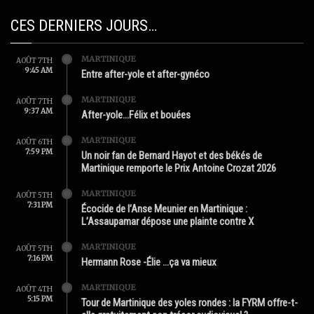
CES DERNIERS JOURS…
MARTINIQUE
AOÛT 7TH
9:45 AM
Entre after-yole et after-gynéco
MARTINIQUE
AOÛT 7TH
9:37 AM
After-yole…Félix et bouées
MARTINIQUE
AOÛT 6TH
7:59 PM
Un noir fan de Bernard Hayot et des békés de
Martinique remporte le Prix Antoine Crozat 2026
MARTINIQUE
AOÛT 5TH
7:31 PM
Écocide de l’Anse Meunier en Martinique :
L’Assaupamar dépose une plainte contre X
MARTINIQUE
AOÛT 5TH
7:16 PM
Hermann Rose -Élie …ça va mieux
MARTINIQUE
AOÛT 4TH
5:15 PM
Tour de Martinique des yoles rondes : la FYRM offre-t-