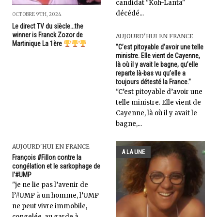
candidat "Koh-Lanta"
décédé...
OCTOBRE 9TH, 2024
Le direct TV du siècle...the
winner is Franck Zozor de
AUJOURD'HUI EN FRANCE
Martinique La 1ère
"C’est pitoyable d’avoir une telle
ministre. Elle vient de Cayenne,
là où il y avait le bagne, qu’elle
reparte là-bas vu qu’elle a
toujours détesté la France."
"C’est pitoyable d’avoir une
telle ministre. Elle vient de
Cayenne, là où il y avait le
bagne,...
AUJOURD'HUI EN FRANCE
A LA UNE
François #Fillon contre la
congélation et le sarkophage de
l'#UMP
"je ne lie pas l’avenir de
l’#UMP à un homme, l’UMP
ne peut vivre immobile,
congelée, au garde à...