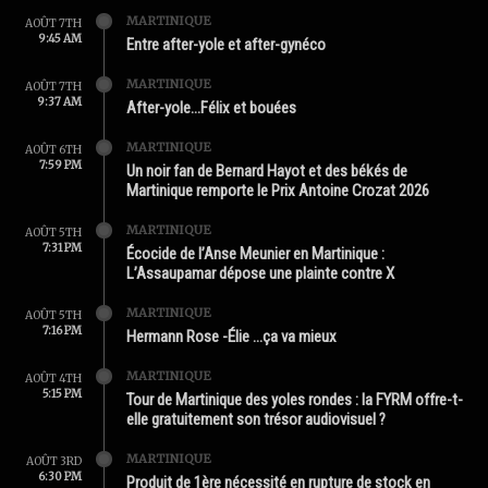
MARTINIQUE
AOÛT 7TH
9:45 AM
Entre after-yole et after-gynéco
MARTINIQUE
AOÛT 7TH
9:37 AM
After-yole…Félix et bouées
MARTINIQUE
AOÛT 6TH
7:59 PM
Un noir fan de Bernard Hayot et des békés de
Martinique remporte le Prix Antoine Crozat 2026
MARTINIQUE
AOÛT 5TH
7:31 PM
Écocide de l’Anse Meunier en Martinique :
L’Assaupamar dépose une plainte contre X
MARTINIQUE
AOÛT 5TH
7:16 PM
Hermann Rose -Élie …ça va mieux
MARTINIQUE
AOÛT 4TH
5:15 PM
Tour de Martinique des yoles rondes : la FYRM offre-t-
elle gratuitement son trésor audiovisuel ?
MARTINIQUE
AOÛT 3RD
6:30 PM
Produit de 1ère nécessité en rupture de stock en