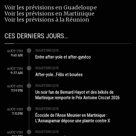
Voir les prévisions en Guadeloupe
Voir les prévisions en Martinique
Voir les prévisions à la Réunion
CES DERNIERS JOURS…
MARTINIQUE
AOÛT 7TH
9:45 AM
Entre after-yole et after-gynéco
MARTINIQUE
AOÛT 7TH
9:37 AM
After-yole…Félix et bouées
MARTINIQUE
AOÛT 6TH
7:59 PM
Un noir fan de Bernard Hayot et des békés de
Martinique remporte le Prix Antoine Crozat 2026
MARTINIQUE
AOÛT 5TH
7:31 PM
Écocide de l’Anse Meunier en Martinique :
L’Assaupamar dépose une plainte contre X
MARTINIQUE
AOÛT 5TH