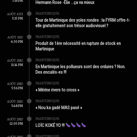
7:16 PM
Hermann Rose -Élie …ça va mieux
MARTINIQUE
AOÛT 4TH
5:15 PM
Tour de Martinique des yoles rondes : la FYRM offre-t-
elle gratuitement son trésor audiovisuel ?
MARTINIQUE
AOÛT 3RD
6:30 PM
Produit de 1ère nécessité en rupture de stock en
Martinique
MARTINIQUE
AOÛT 2ND
11:14 PM
En Martinique les pollueurs sont des ordures ? Non.
Des enculés-es !!!
MARTINIQUE
AOÛT 2ND
5:56 PM
« Mérine rivers to cross »
MARTINIQUE
AOÛT 2ND
5:48 PM
« Nou ka gadé MAS pasé »
MARTINIQUE
AOÛT 2ND
12:05 PM
LOÏC KOKÉ YO !!!
MARTINIQUE