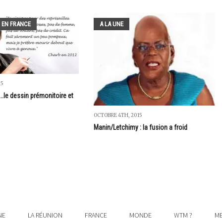
 EN FRANCE
A LA UNE
15
.le dessin prémonitoire et
OCTOBRE 4TH, 2015
Manin/Letchimy : la fusion a froid
NE
LA RÉUNION
FRANCE
MONDE
WTM ?
ME