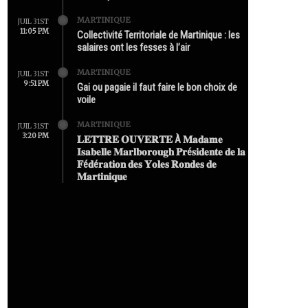
MARTINIQUE
JUIL 31ST
11:05 PM
Collectivité Territoriale de Martinique : les
salaires ont les fesses à l’air
MARTINIQUE
JUIL 31ST
9:51 PM
Gai ou pagaie il faut faire le bon choix de
voile
MARTINIQUE
JUIL 31ST
3:20 PM
𝐋𝐄𝐓𝐓𝐑𝐄 𝐎𝐔𝐕𝐄𝐑𝐓𝐄 À 𝐌𝐚𝐝𝐚𝐦𝐞
𝐈𝐬𝐚𝐛𝐞𝐥𝐥𝐞 𝐌𝐚𝐫𝐥𝐛𝐨𝐫𝐨𝐮𝐠𝐡 𝐏𝐫é𝐬𝐢𝐝𝐞𝐧𝐭𝐞 𝐝𝐞 𝐥𝐚
𝐅é𝐝é𝐫𝐚𝐭𝐢𝐨𝐧 𝐝𝐞𝐬 𝐘𝐨𝐥𝐞𝐬 𝐑𝐨𝐧𝐝𝐞𝐬 𝐝𝐞
𝐌𝐚𝐫𝐭𝐢𝐧𝐢𝐪𝐮𝐞