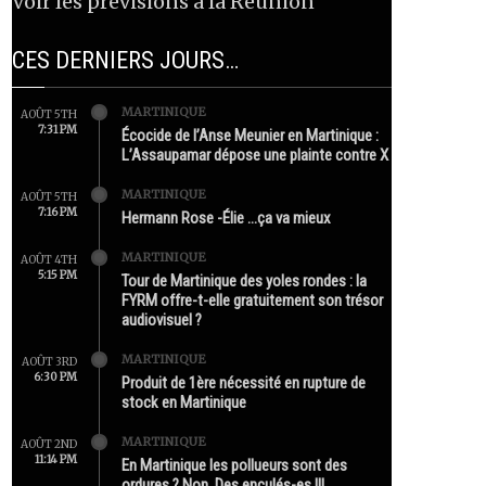
Voir les prévisions à la Réunion
CES DERNIERS JOURS…
MARTINIQUE
AOÛT 5TH
7:31 PM
Écocide de l’Anse Meunier en Martinique :
L’Assaupamar dépose une plainte contre X
MARTINIQUE
AOÛT 5TH
7:16 PM
Hermann Rose -Élie …ça va mieux
MARTINIQUE
AOÛT 4TH
5:15 PM
Tour de Martinique des yoles rondes : la
FYRM offre-t-elle gratuitement son trésor
audiovisuel ?
MARTINIQUE
AOÛT 3RD
6:30 PM
Produit de 1ère nécessité en rupture de
stock en Martinique
MARTINIQUE
AOÛT 2ND
11:14 PM
En Martinique les pollueurs sont des
ordures ? Non. Des enculés-es !!!