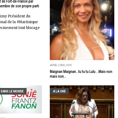
 de Fort-de-France par
embre de son propre parti
himy Président du
onal de la #Martinique
rmement tout blocage
AVRIL 23RD, 2015
Maignan Maignan...tu tu tu Lulu ...Mais non
mais non...
 DANS LE MONDE
A LA UNE