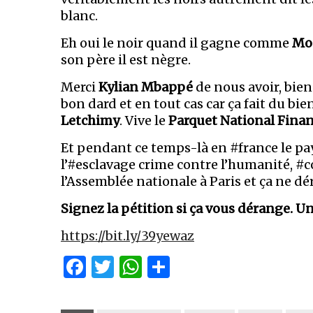
blanc.
Eh oui le noir quand il gagne comme
Mon
son père il est nègre.
Merci
Kylian Mbappé
de nous avoir, bien 
bon dard et en tout cas car ça fait du bien
Letchimy
. Vive le
Parquet National Finan
Et pendant ce temps-là en #france le pay
l’#esclavage crime contre l’humanité, #c
l’Assemblée nationale à Paris et ça ne 
Signez la pétition si ça vous dérange. 
https://bit.ly/39yewaz
Facebook
Twitter
WhatsApp
Partager