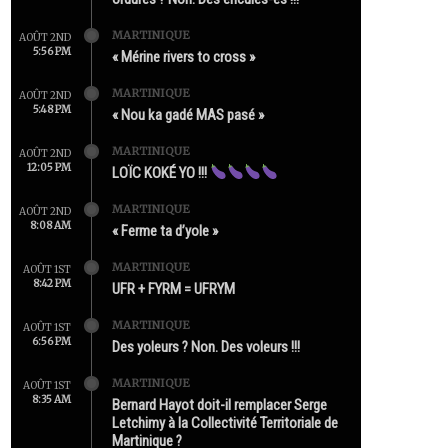
MARTINIQUE
AOÛT 2ND
5:56 PM
« Mérine rivers to cross »
MARTINIQUE
AOÛT 2ND
5:48 PM
« Nou ka gadé MAS pasé »
MARTINIQUE
AOÛT 2ND
12:05 PM
LOÏC KOKÉ YO !!!
MARTINIQUE
AOÛT 2ND
8:08 AM
« Ferme ta d’yole »
MARTINIQUE
AOÛT 1ST
8:42 PM
UFR + FYRM = UFRYM
MARTINIQUE
AOÛT 1ST
6:56 PM
Des yoleurs ? Non. Des voleurs !!!
MARTINIQUE
AOÛT 1ST
8:35 AM
Bernard Hayot doit-il remplacer Serge
Letchimy à la Collectivité Territoriale de
Martinique ?