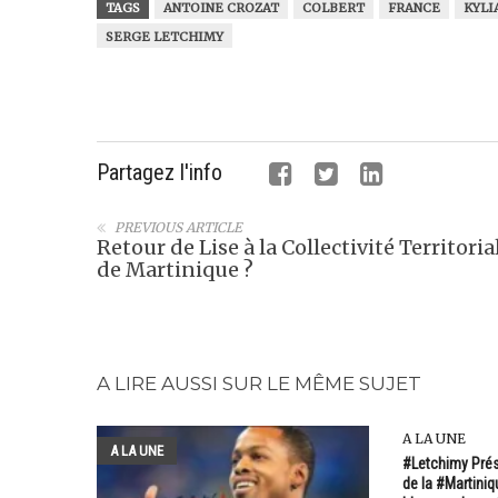
TAGS
ANTOINE CROZAT
COLBERT
FRANCE
KYLI
SERGE LETCHIMY
Partagez l'info
PREVIOUS ARTICLE
Retour de Lise à la Collectivité Territoria
de Martinique ?
A LIRE AUSSI SUR LE MÊME SUJET
A LA UNE
A LA UNE
#Letchimy Prés
de la #Martin