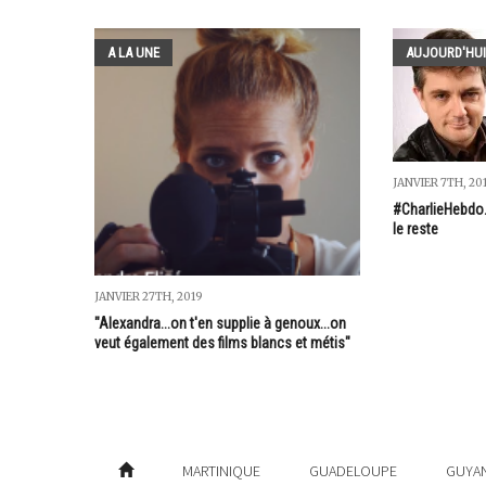
A LA UNE
AUJOURD'HUI
JANVIER 7TH, 20
#CharlieHebdo..
le reste
JANVIER 27TH, 2019
"Alexandra...on t'en supplie à genoux...on
veut également des films blancs et métis"
MARTINIQUE
GUADELOUPE
GUYA