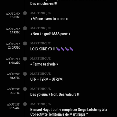
Des enculés-es !!!
MARTINIQUE
AOÛT 2ND
5:56 PM
« Mérine rivers to cross »
MARTINIQUE
AOÛT 2ND
5:48 PM
« Nou ka gadé MAS pasé »
MARTINIQUE
AOÛT 2ND
12:05 PM
LOÏC KOKÉ YO !!!
MARTINIQUE
AOÛT 2ND
8:08 AM
« Ferme ta d’yole »
MARTINIQUE
AOÛT 1ST
8:42 PM
UFR + FYRM = UFRYM
MARTINIQUE
AOÛT 1ST
6:56 PM
Des yoleurs ? Non. Des voleurs !!!
MARTINIQUE
AOÛT 1ST
8:35 AM
Bernard Hayot doit-il remplacer Serge Letchimy à la
Collectivité Territoriale de Martinique ?