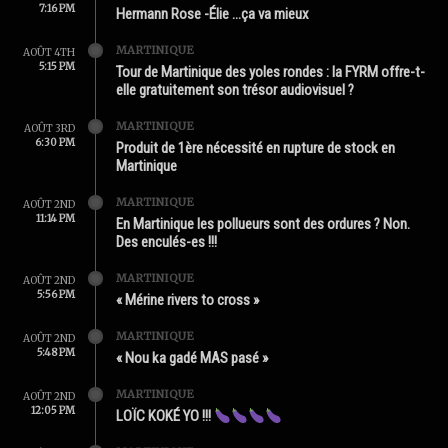
7:16 PM
Hermann Rose -Élie …ça va mieux
MARTINIQUE
AOÛT 4TH
5:15 PM
Tour de Martinique des yoles rondes : la FYRM offre-t-
elle gratuitement son trésor audiovisuel ?
MARTINIQUE
AOÛT 3RD
6:30 PM
Produit de 1ère nécessité en rupture de stock en
Martinique
MARTINIQUE
AOÛT 2ND
11:14 PM
En Martinique les pollueurs sont des ordures ? Non.
Des enculés-es !!!
MARTINIQUE
AOÛT 2ND
5:56 PM
« Mérine rivers to cross »
MARTINIQUE
AOÛT 2ND
5:48 PM
« Nou ka gadé MAS pasé »
MARTINIQUE
AOÛT 2ND
12:05 PM
LOÏC KOKÉ YO !!!