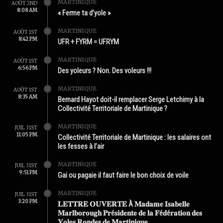
MARTINIQUE
AOÛT 2ND
8:08 AM
« Ferme ta d’yole »
MARTINIQUE
AOÛT 1ST
8:42 PM
UFR + FYRM = UFRYM
MARTINIQUE
AOÛT 1ST
6:56 PM
Des yoleurs ? Non. Des voleurs !!!
MARTINIQUE
AOÛT 1ST
8:35 AM
Bernard Hayot doit-il remplacer Serge Letchimy à la
Collectivité Territoriale de Martinique ?
MARTINIQUE
JUIL 31ST
11:05 PM
Collectivité Territoriale de Martinique : les salaires ont
les fesses à l’air
MARTINIQUE
JUIL 31ST
9:51 PM
Gai ou pagaie il faut faire le bon choix de voile
MARTINIQUE
JUIL 31ST
3:20 PM
𝐋𝐄𝐓𝐓𝐑𝐄 𝐎𝐔𝐕𝐄𝐑𝐓𝐄 À 𝐌𝐚𝐝𝐚𝐦𝐞 𝐈𝐬𝐚𝐛𝐞𝐥𝐥𝐞
𝐌𝐚𝐫𝐥𝐛𝐨𝐫𝐨𝐮𝐠𝐡 𝐏𝐫é𝐬𝐢𝐝𝐞𝐧𝐭𝐞 𝐝𝐞 𝐥𝐚 𝐅é𝐝é𝐫𝐚𝐭𝐢𝐨𝐧 𝐝𝐞𝐬
𝐘𝐨𝐥𝐞𝐬 𝐑𝐨𝐧𝐝𝐞𝐬 𝐝𝐞 𝐌𝐚𝐫𝐭𝐢𝐧𝐢𝐪𝐮𝐞