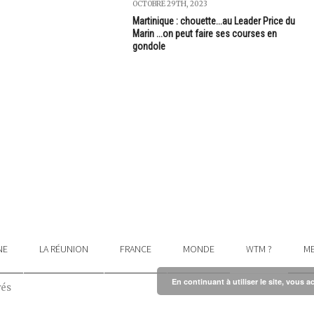
OCTOBRE 29TH, 2023
Martinique : chouette...au Leader Price du
Marin ...on peut faire ses courses en
gondole
NE
LA RÉUNION
FRANCE
MONDE
WTM ?
ME
En continuant à utiliser le site, vous a
vés