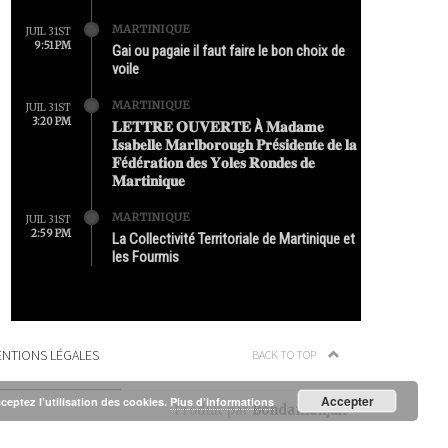
MARTINIQUE
JUIL 31ST
9:51 PM
Gai ou pagaie il faut faire le bon choix de
voile
MARTINIQUE
JUIL 31ST
3:20 PM
𝐋𝐄𝐓𝐓𝐑𝐄 𝐎𝐔𝐕𝐄𝐑𝐓𝐄 À 𝐌𝐚𝐝𝐚𝐦𝐞
𝐈𝐬𝐚𝐛𝐞𝐥𝐥𝐞 𝐌𝐚𝐫𝐥𝐛𝐨𝐫𝐨𝐮𝐠𝐡 𝐏𝐫é𝐬𝐢𝐝𝐞𝐧𝐭𝐞 𝐝𝐞 𝐥𝐚
𝐅é𝐝é𝐫𝐚𝐭𝐢𝐨𝐧 𝐝𝐞𝐬 𝐘𝐨𝐥𝐞𝐬 𝐑𝐨𝐧𝐝𝐞𝐬 𝐝𝐞
𝐌𝐚𝐫𝐭𝐢𝐧𝐢𝐪𝐮𝐞
MARTINIQUE
JUIL 31ST
2:59 PM
La Collectivité Territoriale de Martinique et
les Fourmis
NTIONS LÉGALES
BACK TO TOP
Accepter
cceptez l’utilisation des cookies.
Plus d’informations
Produit par
Bondamanjak