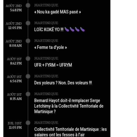
MARTINIQUE
AOÛT 2ND
5:48 PM
« Nou ka gadé MAS pasé »
MARTINIQUE
AOÛT 2ND
12:05 PM
LOÏC KOKÉ YO !!!
MARTINIQUE
AOÛT 2ND
8:08 AM
« Ferme ta d’yole »
MARTINIQUE
AOÛT 1ST
8:42 PM
UFR + FYRM = UFRYM
MARTINIQUE
AOÛT 1ST
6:56 PM
Des yoleurs ? Non. Des voleurs !!!
MARTINIQUE
AOÛT 1ST
8:35 AM
Bernard Hayot doit-il remplacer Serge
Letchimy à la Collectivité Territoriale de
Martinique ?
MARTINIQUE
JUIL 31ST
11:05 PM
Collectivité Territoriale de Martinique : les
salaires ont les fesses à l’air