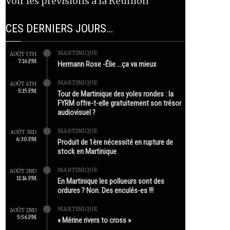
Voir les prévisions à la Réunion
CES DERNIERS JOURS…
MARTINIQUE
AOÛT 5TH
7:16 PM
Hermann Rose -Élie …ça va mieux
MARTINIQUE
AOÛT 4TH
5:15 PM
Tour de Martinique des yoles rondes : la
FYRM offre-t-elle gratuitement son trésor
audiovisuel ?
MARTINIQUE
AOÛT 3RD
6:30 PM
Produit de 1ère nécessité en rupture de
stock en Martinique
MARTINIQUE
AOÛT 2ND
11:14 PM
En Martinique les pollueurs sont des
ordures ? Non. Des enculés-es !!!
MARTINIQUE
AOÛT 2ND
5:56 PM
« Mérine rivers to cross »