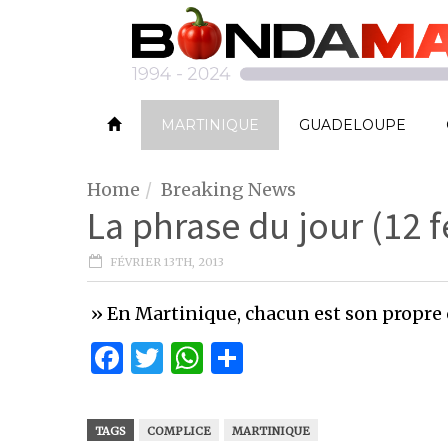
MARTINIQUE
GUADELOUPE
Home
Breaking News
La phrase du jour (12 f
FÉVRIER 13TH, 2013
» En Martinique, chacun est son propre
Facebook
Twitter
WhatsApp
Partager
TAGS
COMPLICE
MARTINIQUE