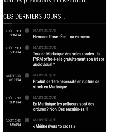
Voir les prévisions à la Réunion
CES DERNIERS JOURS…
MARTINIQUE
AOÛT 5TH
7:16 PM
Hermann Rose -Élie …ça va mieux
MARTINIQUE
AOÛT 4TH
5:15 PM
Tour de Martinique des yoles rondes : la
FYRM offre-t-elle gratuitement son trésor
audiovisuel ?
MARTINIQUE
AOÛT 3RD
6:30 PM
Produit de 1ère nécessité en rupture de
stock en Martinique
MARTINIQUE
AOÛT 2ND
11:14 PM
En Martinique les pollueurs sont des
ordures ? Non. Des enculés-es !!!
MARTINIQUE
AOÛT 2ND
5:56 PM
« Mérine rivers to cross »