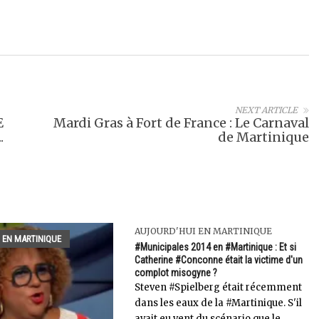
NEXT ARTICLE
E
Mardi Gras à Fort de France : Le Carnaval
.
de Martinique
AUJOURD'HUI EN MARTINIQUE
 EN MARTINIQUE
#Municipales 2014 en #Martinique : Et si
Catherine #Conconne était la victime d'un
complot misogyne ?
Steven #Spielberg était récemment
dans les eaux de la #Martinique. S'il
avait eu vent du scénario que le...