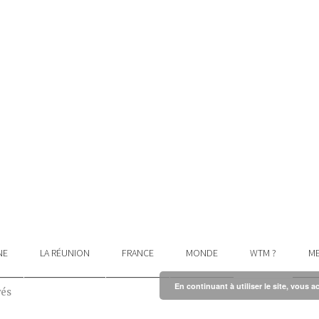
NE
LA RÉUNION
FRANCE
MONDE
WTM ?
ME
En continuant à utiliser le site, vous a
vés