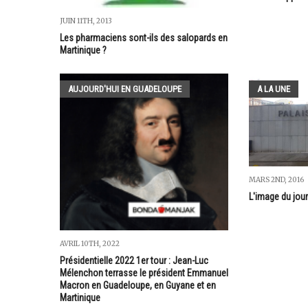
JUIN 11TH, 2013
Les pharmaciens sont-ils des salopards en
Martinique ?
AUJOURD'HUI EN GUADELOUPE
A LA UNE
MARS 2ND, 2016
L'image du jour
AVRIL 10TH, 2022
Présidentielle 2022 1er tour : Jean-Luc
Mélenchon terrasse le président Emmanuel
Macron en Guadeloupe, en Guyane et en
Martinique