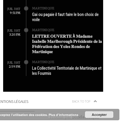
MARTINIQUE
JUIL 31ST
9:51 PM
Gai ou pagaie il faut faire le bon choix de
voile
MARTINIQUE
JUIL 31ST
3:20 PM
𝐋𝐄𝐓𝐓𝐑𝐄 𝐎𝐔𝐕𝐄𝐑𝐓𝐄 À 𝐌𝐚𝐝𝐚𝐦𝐞
𝐈𝐬𝐚𝐛𝐞𝐥𝐥𝐞 𝐌𝐚𝐫𝐥𝐛𝐨𝐫𝐨𝐮𝐠𝐡 𝐏𝐫é𝐬𝐢𝐝𝐞𝐧𝐭𝐞 𝐝𝐞 𝐥𝐚
𝐅é𝐝é𝐫𝐚𝐭𝐢𝐨𝐧 𝐝𝐞𝐬 𝐘𝐨𝐥𝐞𝐬 𝐑𝐨𝐧𝐝𝐞𝐬 𝐝𝐞
𝐌𝐚𝐫𝐭𝐢𝐧𝐢𝐪𝐮𝐞
MARTINIQUE
JUIL 31ST
2:59 PM
La Collectivité Territoriale de Martinique et
les Fourmis
NTIONS LÉGALES
BACK TO TOP
Accepter
cceptez l’utilisation des cookies.
Plus d’informations
Produit par
Bondamanjak