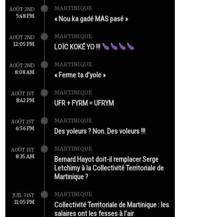
MARTINIQUE
AOÛT 2ND
5:48 PM
« Nou ka gadé MAS pasé »
MARTINIQUE
AOÛT 2ND
12:05 PM
LOÏC KOKÉ YO !!!
MARTINIQUE
AOÛT 2ND
8:08 AM
« Ferme ta d’yole »
MARTINIQUE
AOÛT 1ST
8:42 PM
UFR + FYRM = UFRYM
MARTINIQUE
AOÛT 1ST
6:56 PM
Des yoleurs ? Non. Des voleurs !!!
MARTINIQUE
AOÛT 1ST
8:35 AM
Bernard Hayot doit-il remplacer Serge
Letchimy à la Collectivité Territoriale de
Martinique ?
MARTINIQUE
JUIL 31ST
11:05 PM
Collectivité Territoriale de Martinique : les
salaires ont les fesses à l’air