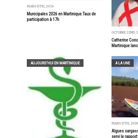
MARS 15TH, 2026
Municipales 2026 en Martinique.Taux de
participation à 17h
OCTOBRE 22ND, 
Catherine Conc
Martinique lan
AUJOURD'HUI EN MARTINIQUE
A LA UNE
MARS 15TH, 2018
Algues sargass
servi le rappor