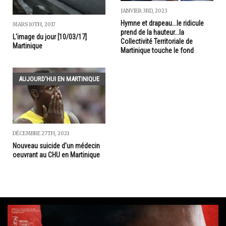
JANVIER 3RD, 2023
Hymne et drapeau...le ridicule
MARS 10TH, 2017
prend de la hauteur...la
L'image du jour [10/03/17]
Collectivité Territoriale de
Martinique
Martinique touche le fond
AUJOURD'HUI EN MARTINIQUE
DÉCEMBRE 27TH, 2021
Nouveau suicide d'un médecin
oeuvrant au CHU en Martinique