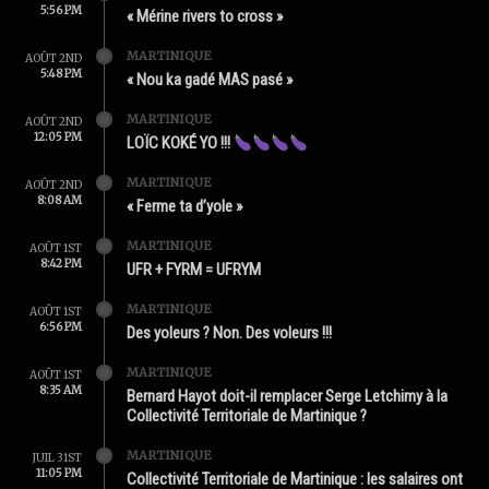
5:56 PM
« Mérine rivers to cross »
MARTINIQUE
AOÛT 2ND
5:48 PM
« Nou ka gadé MAS pasé »
MARTINIQUE
AOÛT 2ND
12:05 PM
LOÏC KOKÉ YO !!!
MARTINIQUE
AOÛT 2ND
8:08 AM
« Ferme ta d’yole »
MARTINIQUE
AOÛT 1ST
8:42 PM
UFR + FYRM = UFRYM
MARTINIQUE
AOÛT 1ST
6:56 PM
Des yoleurs ? Non. Des voleurs !!!
MARTINIQUE
AOÛT 1ST
8:35 AM
Bernard Hayot doit-il remplacer Serge Letchimy à la
Collectivité Territoriale de Martinique ?
MARTINIQUE
JUIL 31ST
11:05 PM
Collectivité Territoriale de Martinique : les salaires ont