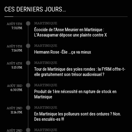
CES DERNIERS JOURS…
MARTINIQUE
AOÛT 5TH
7:31 PM
Écocide de l’Anse Meunier en Martinique :
L’Assaupamar dépose une plainte contre X
MARTINIQUE
AOÛT 5TH
7:16 PM
Hermann Rose -Élie …ça va mieux
MARTINIQUE
AOÛT 4TH
5:15 PM
Tour de Martinique des yoles rondes : la FYRM offre-t-
elle gratuitement son trésor audiovisuel ?
MARTINIQUE
AOÛT 3RD
6:30 PM
Produit de 1ère nécessité en rupture de stock en
Martinique
MARTINIQUE
AOÛT 2ND
11:14 PM
En Martinique les pollueurs sont des ordures ? Non.
Des enculés-es !!!
MARTINIQUE
AOÛT 2ND