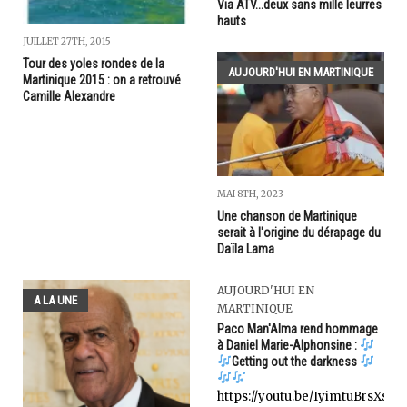
Via ATV...deux sans mille leurres
hauts
JUILLET 27TH, 2015
Tour des yoles rondes de la
AUJOURD'HUI EN MARTINIQUE
Martinique 2015 : on a retrouvé
Camille Alexandre
MAI 8TH, 2023
Une chanson de Martinique
serait à l'origine du dérapage du
Daïla Lama
AUJOURD'HUI EN
A LA UNE
MARTINIQUE
Paco Man'Alma rend hommage
à Daniel Marie-Alphonsine :
Getting out the darkness
https://youtu.be/IyimtuBrsXs