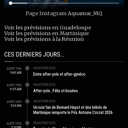
Page Instagram
Aquamar_MQ
Voir les prévisions en Guadeloupe
Voir les prévisions en Martinique
Voir les prévisions à la Réunion
CES DERNIERS JOURS…
MARTINIQUE
AOÛT 7TH
9:45 AM
Entre after-yole et after-gynéco
MARTINIQUE
AOÛT 7TH
9:37 AM
After-yole…Félix et bouées
MARTINIQUE
AOÛT 6TH
7:59 PM
Un noir fan de Bernard Hayot et des békés de
Martinique remporte le Prix Antoine Crozat 2026
MARTINIQUE
AOÛT 5TH
7:31 PM