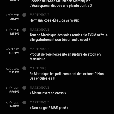
Écocide de l’Anse Meunier en Martinique :
L’Assaupamar dépose une plainte contre X
MARTINIQUE
AOÛT 5TH
7:16 PM
Hermann Rose -Élie …ça va mieux
MARTINIQUE
AOÛT 4TH
5:15 PM
Tour de Martinique des yoles rondes : la FYRM offre-t-
elle gratuitement son trésor audiovisuel ?
MARTINIQUE
AOÛT 3RD
6:30 PM
Produit de 1ère nécessité en rupture de stock en
Martinique
MARTINIQUE
AOÛT 2ND
11:14 PM
En Martinique les pollueurs sont des ordures ? Non.
Des enculés-es !!!
MARTINIQUE
AOÛT 2ND
5:56 PM
« Mérine rivers to cross »
MARTINIQUE
AOÛT 2ND
5:48 PM
« Nou ka gadé MAS pasé »