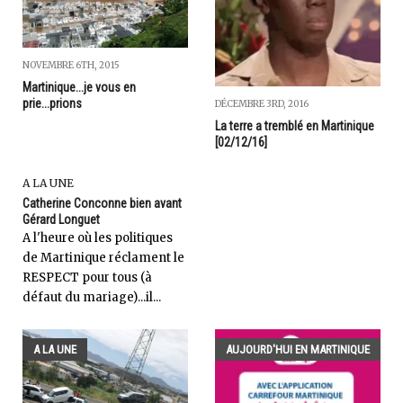
NOVEMBRE 6TH, 2015
Martinique...je vous en
prie...prions
DÉCEMBRE 3RD, 2016
La terre a tremblé en Martinique
[02/12/16]
A LA UNE
Catherine Conconne bien avant
Gérard Longuet
A l'heure où les politiques
de Martinique réclament le
RESPECT pour tous (à
défaut du mariage)...il...
A LA UNE
AUJOURD'HUI EN MARTINIQUE