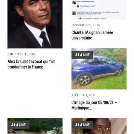
JANVIER 9TH, 2016
Chantal Maignan l'amère
universitaire
JUILLET 16TH, 2015
A LA UNE
Alex Ursulet l'avocat qui fait
condamner la France
AOÛT 5TH, 2021
L’image du jour 05/08/21 –
Martinique...
A LA UNE
A LA UNE