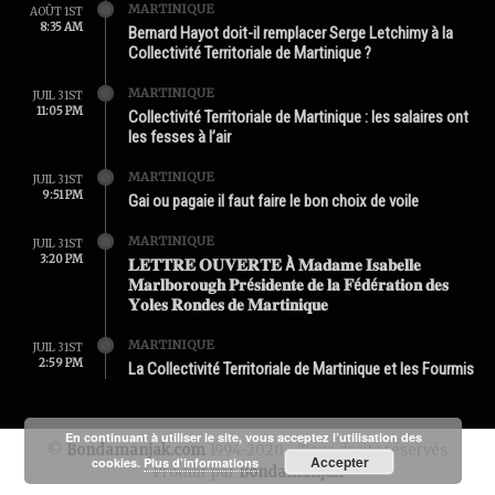
MARTINIQUE
AOÛT 1ST
8:35 AM
Bernard Hayot doit-il remplacer Serge Letchimy à la
Collectivité Territoriale de Martinique ?
MARTINIQUE
JUIL 31ST
11:05 PM
Collectivité Territoriale de Martinique : les salaires ont
les fesses à l’air
MARTINIQUE
JUIL 31ST
9:51 PM
Gai ou pagaie il faut faire le bon choix de voile
MARTINIQUE
JUIL 31ST
3:20 PM
𝐋𝐄𝐓𝐓𝐑𝐄 𝐎𝐔𝐕𝐄𝐑𝐓𝐄 À 𝐌𝐚𝐝𝐚𝐦𝐞 𝐈𝐬𝐚𝐛𝐞𝐥𝐥𝐞
𝐌𝐚𝐫𝐥𝐛𝐨𝐫𝐨𝐮𝐠𝐡 𝐏𝐫é𝐬𝐢𝐝𝐞𝐧𝐭𝐞 𝐝𝐞 𝐥𝐚 𝐅é𝐝é𝐫𝐚𝐭𝐢𝐨𝐧 𝐝𝐞𝐬
𝐘𝐨𝐥𝐞𝐬 𝐑𝐨𝐧𝐝𝐞𝐬 𝐝𝐞 𝐌𝐚𝐫𝐭𝐢𝐧𝐢𝐪𝐮𝐞
MARTINIQUE
JUIL 31ST
2:59 PM
La Collectivité Territoriale de Martinique et les Fourmis
En continuant à utiliser le site, vous acceptez l’utilisation des
©
Bondamanjak.com
1994-2020 - Tous droits réservés
Accepter
cookies.
Plus d’informations
Produit par
Bondamanjak