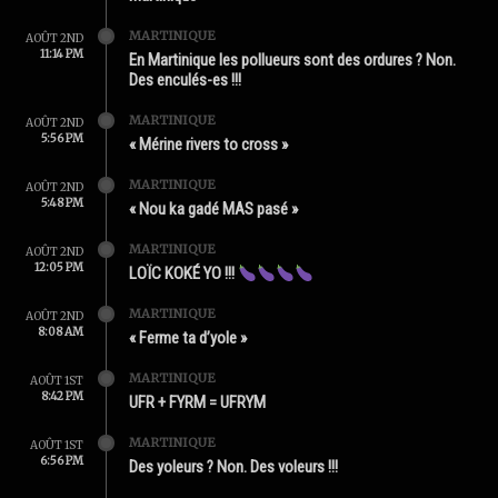
MARTINIQUE
AOÛT 2ND
11:14 PM
En Martinique les pollueurs sont des ordures ? Non.
Des enculés-es !!!
MARTINIQUE
AOÛT 2ND
5:56 PM
« Mérine rivers to cross »
MARTINIQUE
AOÛT 2ND
5:48 PM
« Nou ka gadé MAS pasé »
MARTINIQUE
AOÛT 2ND
12:05 PM
LOÏC KOKÉ YO !!!
MARTINIQUE
AOÛT 2ND
8:08 AM
« Ferme ta d’yole »
MARTINIQUE
AOÛT 1ST
8:42 PM
UFR + FYRM = UFRYM
MARTINIQUE
AOÛT 1ST
6:56 PM
Des yoleurs ? Non. Des voleurs !!!