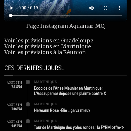
Page Instagram
Aquamar_MQ
Voir les prévisions en Guadeloupe
Voir les prévisions en Martinique
Voir les prévisions à la Réunion
CES DERNIERS JOURS…
MARTINIQUE
AOÛT 5TH
7:31 PM
Écocide de l’Anse Meunier en Martinique :
L’Assaupamar dépose une plainte contre X
MARTINIQUE
AOÛT 5TH
7:16 PM
Hermann Rose -Élie …ça va mieux
MARTINIQUE
AOÛT 4TH
5:15 PM
Tour de Martinique des yoles rondes : la FYRM offre-t-