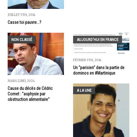
JUILLET 5TH, 2014
Casse toi pauvre...?
NON CLASSÉ
AUJOURD'HUI EN FRANCE
FÉVRIER 5TH, 2014
Un "parisien" dans la partie de
dominos en #Martinique
MARS 22ND, 2024
Cause du décès de Cédric
A LA UNE
Cornet : "asphyxie par
obstruction alimentaire"