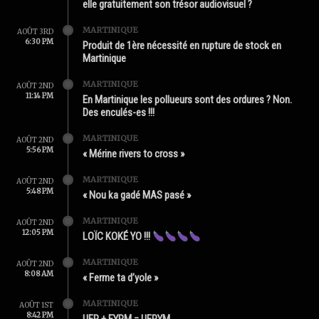
elle gratuitement son trésor audiovisuel ?
MARTINIQUE
AOÛT 3RD
6:30 PM
Produit de 1ère nécessité en rupture de stock en
Martinique
MARTINIQUE
AOÛT 2ND
11:14 PM
En Martinique les pollueurs sont des ordures ? Non.
Des enculés-es !!!
MARTINIQUE
AOÛT 2ND
5:56 PM
« Mérine rivers to cross »
MARTINIQUE
AOÛT 2ND
5:48 PM
« Nou ka gadé MAS pasé »
MARTINIQUE
AOÛT 2ND
12:05 PM
LOÏC KOKÉ YO !!!
MARTINIQUE
AOÛT 2ND
8:08 AM
« Ferme ta d’yole »
MARTINIQUE
AOÛT 1ST
8:42 PM