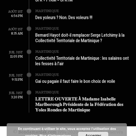
UFR + FYRM = UFRYM
MARTINIQUE
AOÛT 1ST
6:56 PM
Des yoleurs ? Non. Des voleurs !!!
MARTINIQUE
AOÛT 1ST
8:35 AM
Bernard Hayot doit-il remplacer Serge Letchimy à la
Collectivité Territoriale de Martinique ?
MARTINIQUE
JUIL 31ST
11:05 PM
Collectivité Territoriale de Martinique : les salaires ont
les fesses à l’air
MARTINIQUE
JUIL 31ST
9:51 PM
Gai ou pagaie il faut faire le bon choix de voile
MARTINIQUE
JUIL 31ST
3:20 PM
𝐋𝐄𝐓𝐓𝐑𝐄 𝐎𝐔𝐕𝐄𝐑𝐓𝐄 À 𝐌𝐚𝐝𝐚𝐦𝐞 𝐈𝐬𝐚𝐛𝐞𝐥𝐥𝐞
𝐌𝐚𝐫𝐥𝐛𝐨𝐫𝐨𝐮𝐠𝐡 𝐏𝐫é𝐬𝐢𝐝𝐞𝐧𝐭𝐞 𝐝𝐞 𝐥𝐚 𝐅é𝐝é𝐫𝐚𝐭𝐢𝐨𝐧 𝐝𝐞𝐬
𝐘𝐨𝐥𝐞𝐬 𝐑𝐨𝐧𝐝𝐞𝐬 𝐝𝐞 𝐌𝐚𝐫𝐭𝐢𝐧𝐢𝐪𝐮𝐞
En continuant à utiliser le site, vous acceptez l’utilisation des
©
Bondamanjak.com
1994-2020 - Tous droits réservés
Accepter
cookies.
Plus d’informations