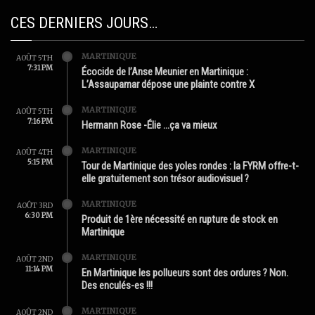
CES DERNIERS JOURS…
MARTINIQUE
AOÛT 5TH
7:31 PM
Écocide de l’Anse Meunier en Martinique :
L’Assaupamar dépose une plainte contre X
MARTINIQUE
AOÛT 5TH
7:16 PM
Hermann Rose -Élie …ça va mieux
MARTINIQUE
AOÛT 4TH
5:15 PM
Tour de Martinique des yoles rondes : la FYRM offre-t-
elle gratuitement son trésor audiovisuel ?
MARTINIQUE
AOÛT 3RD
6:30 PM
Produit de 1ère nécessité en rupture de stock en
Martinique
MARTINIQUE
AOÛT 2ND
11:14 PM
En Martinique les pollueurs sont des ordures ? Non.
Des enculés-es !!!
MARTINIQUE
AOÛT 2ND