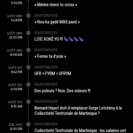
5:56 PM
« Mérine rivers to cross »
MARTINIQUE
AOÛT 2ND
5:48 PM
« Nou ka gadé MAS pasé »
MARTINIQUE
AOÛT 2ND
12:05 PM
LOÏC KOKÉ YO !!!
MARTINIQUE
AOÛT 2ND
8:08 AM
« Ferme ta d’yole »
MARTINIQUE
AOÛT 1ST
8:42 PM
UFR + FYRM = UFRYM
MARTINIQUE
AOÛT 1ST
6:56 PM
Des yoleurs ? Non. Des voleurs !!!
MARTINIQUE
AOÛT 1ST
8:35 AM
Bernard Hayot doit-il remplacer Serge Letchimy à la
Collectivité Territoriale de Martinique ?
MARTINIQUE
JUIL 31ST
11:05 PM
Collectivité Territoriale de Martinique : les salaires ont