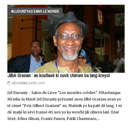
AUJOURD'HUI DANS LE MONDE
Jilbè Grasian : an koutlasè ki ouvè chimen ba lang kreyol
DÉCEMBRE 24TH, 2013
Jid Duranty - Salon du Livre "Les mondes créoles". #Martinique.
Mi teks-la Misié Jid Duranty prézanté asou Jilbè Grasian avan yo
té rimet "Prix Gilbert Gratiant" an. Matinik yo ka palé dé lang. I ni
dé matjè ki sèvi fransé éti non yo ka wonflé jik oliwon latè. Emé
Sézè, Edwa Glisan, Frantz Fanon, Patik Chamwazo,...