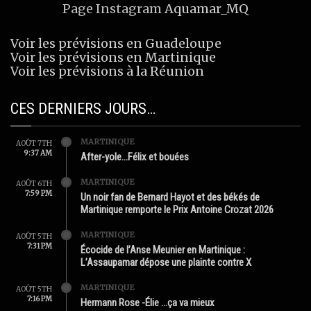
Page Instagram
Aquamar_MQ
Voir les prévisions en Guadeloupe
Voir les prévisions en Martinique
Voir les prévisions à la Réunion
CES DERNIERS JOURS…
MARTINIQUE
AOÛT 7TH
9:37 AM
After-yole…Félix et bouées
MARTINIQUE
AOÛT 6TH
7:59 PM
Un noir fan de Bernard Hayot et des békés de
Martinique remporte le Prix Antoine Crozat 2026
MARTINIQUE
AOÛT 5TH
7:31 PM
Écocide de l’Anse Meunier en Martinique :
L’Assaupamar dépose une plainte contre X
MARTINIQUE
AOÛT 5TH
7:16 PM
Hermann Rose -Élie …ça va mieux