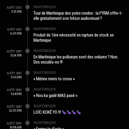
MARTINIQUE
AOÛT 4TH
5:15 PM
Tour de Martinique des yoles rondes : la FYRM offre-t-
elle gratuitement son trésor audiovisuel ?
MARTINIQUE
AOÛT 3RD
6:30 PM
Produit de 1ère nécessité en rupture de stock en
Martinique
MARTINIQUE
AOÛT 2ND
11:14 PM
En Martinique les pollueurs sont des ordures ? Non.
Des enculés-es !!!
MARTINIQUE
AOÛT 2ND
5:56 PM
« Mérine rivers to cross »
MARTINIQUE
AOÛT 2ND
5:48 PM
« Nou ka gadé MAS pasé »
MARTINIQUE
AOÛT 2ND
12:05 PM
LOÏC KOKÉ YO !!!
MARTINIQUE
AOÛT 2ND
8:08 AM