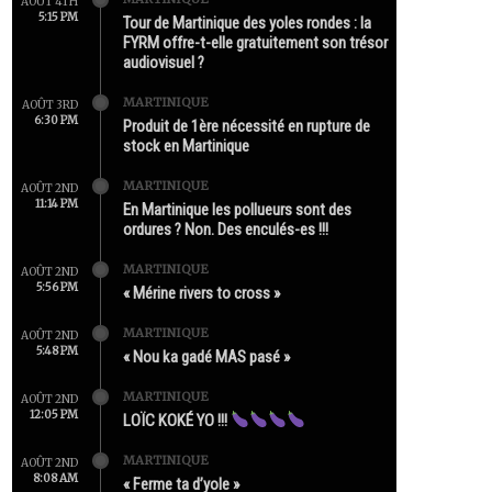
AOÛT 4TH
5:15 PM
Tour de Martinique des yoles rondes : la
FYRM offre-t-elle gratuitement son trésor
audiovisuel ?
MARTINIQUE
AOÛT 3RD
6:30 PM
Produit de 1ère nécessité en rupture de
stock en Martinique
MARTINIQUE
AOÛT 2ND
11:14 PM
En Martinique les pollueurs sont des
ordures ? Non. Des enculés-es !!!
MARTINIQUE
AOÛT 2ND
5:56 PM
« Mérine rivers to cross »
MARTINIQUE
AOÛT 2ND
5:48 PM
« Nou ka gadé MAS pasé »
MARTINIQUE
AOÛT 2ND
12:05 PM
LOÏC KOKÉ YO !!!
MARTINIQUE
AOÛT 2ND
8:08 AM
« Ferme ta d’yole »