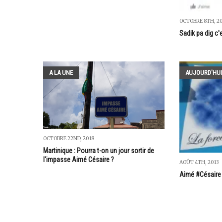
OCTOBRE 8TH, 2
Sadik pa dig c'
A LA UNE
AUJOURD'HUI
OCTOBRE 22ND, 2018
Martinique : Pourra t-on un jour sortir de
l'impasse Aimé Césaire ?
AOÛT 4TH, 2013
Aimé #Césaire 