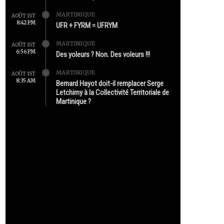
MARTINIQUE
AOÛT 1ST
8:42 PM
UFR + FYRM = UFRYM
MARTINIQUE
AOÛT 1ST
6:56 PM
Des yoleurs ? Non. Des voleurs !!!
MARTINIQUE
AOÛT 1ST
8:35 AM
Bernard Hayot doit-il remplacer Serge
Letchimy à la Collectivité Territoriale de
Martinique ?