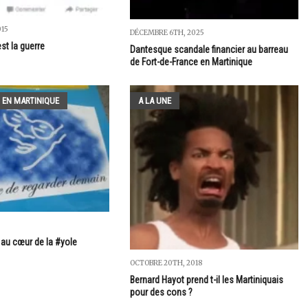
015
DÉCEMBRE 6TH, 2025
est la guerre
Dantesque scandale financier au barreau
de Fort-de-France en Martinique
 EN MARTINIQUE
A LA UNE
au cœur de la #yole
OCTOBRE 20TH, 2018
Bernard Hayot prend t-il les Martiniquais
pour des cons ?