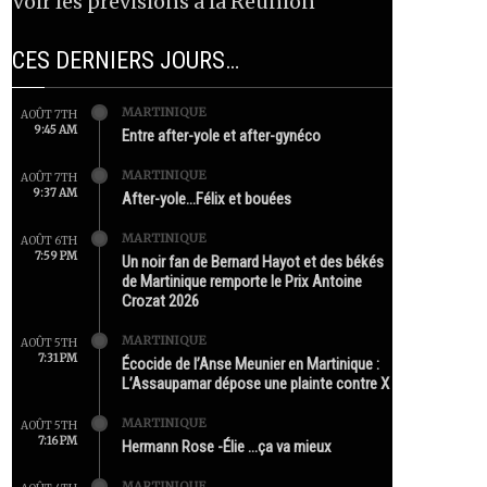
Voir les prévisions à la Réunion
CES DERNIERS JOURS…
MARTINIQUE
AOÛT 7TH
9:45 AM
Entre after-yole et after-gynéco
MARTINIQUE
AOÛT 7TH
9:37 AM
After-yole…Félix et bouées
MARTINIQUE
AOÛT 6TH
7:59 PM
Un noir fan de Bernard Hayot et des békés
de Martinique remporte le Prix Antoine
Crozat 2026
MARTINIQUE
AOÛT 5TH
7:31 PM
Écocide de l’Anse Meunier en Martinique :
L’Assaupamar dépose une plainte contre X
MARTINIQUE
AOÛT 5TH
7:16 PM
Hermann Rose -Élie …ça va mieux
MARTINIQUE