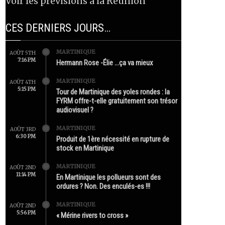
Voir les prévisions à la Réunion
CES DERNIERS JOURS…
MARTINIQUE
AOÛT 5TH
7:16 PM
Hermann Rose -Élie …ça va mieux
MARTINIQUE
AOÛT 4TH
5:15 PM
Tour de Martinique des yoles rondes : la
FYRM offre-t-elle gratuitement son trésor
audiovisuel ?
MARTINIQUE
AOÛT 3RD
6:30 PM
Produit de 1ère nécessité en rupture de
stock en Martinique
MARTINIQUE
AOÛT 2ND
11:14 PM
En Martinique les pollueurs sont des
ordures ? Non. Des enculés-es !!!
MARTINIQUE
AOÛT 2ND
5:56 PM
« Mérine rivers to cross »