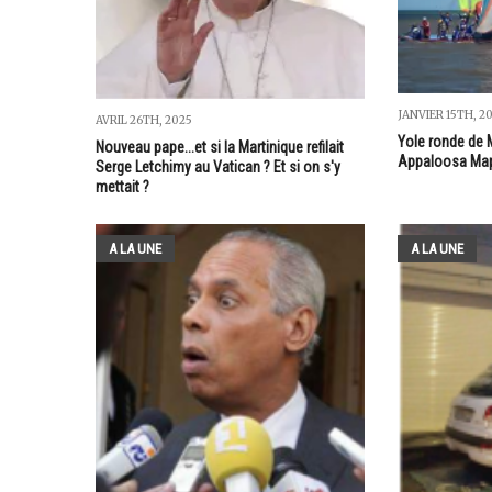
JANVIER 15TH, 20
AVRIL 26TH, 2025
Yole ronde de M
Nouveau pape...et si la Martinique refilait
Appaloosa Map
Serge Letchimy au Vatican ? Et si on s'y
mettait ?
A LA UNE
A LA UNE