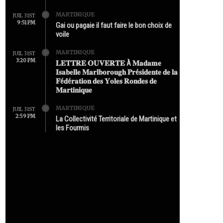
MARTINIQUE
JUIL 31ST
9:51 PM
Gai ou pagaie il faut faire le bon choix de
voile
MARTINIQUE
JUIL 31ST
3:20 PM
𝐋𝐄𝐓𝐓𝐑𝐄 𝐎𝐔𝐕𝐄𝐑𝐓𝐄 À 𝐌𝐚𝐝𝐚𝐦𝐞
𝐈𝐬𝐚𝐛𝐞𝐥𝐥𝐞 𝐌𝐚𝐫𝐥𝐛𝐨𝐫𝐨𝐮𝐠𝐡 𝐏𝐫é𝐬𝐢𝐝𝐞𝐧𝐭𝐞 𝐝𝐞 𝐥𝐚
𝐅é𝐝é𝐫𝐚𝐭𝐢𝐨𝐧 𝐝𝐞𝐬 𝐘𝐨𝐥𝐞𝐬 𝐑𝐨𝐧𝐝𝐞𝐬 𝐝𝐞
𝐌𝐚𝐫𝐭𝐢𝐧𝐢𝐪𝐮𝐞
MARTINIQUE
JUIL 31ST
2:59 PM
La Collectivité Territoriale de Martinique et
les Fourmis