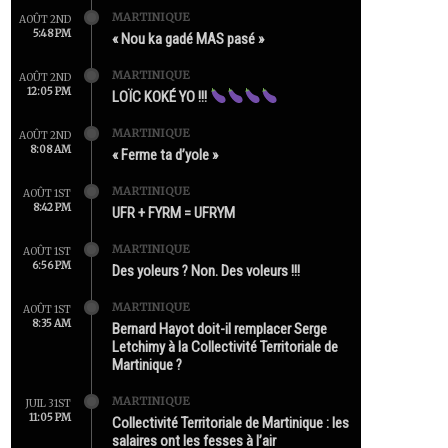
MARTINIQUE
AOÛT 2ND
5:48 PM
« Nou ka gadé MAS pasé »
MARTINIQUE
AOÛT 2ND
12:05 PM
LOÏC KOKÉ YO !!!
MARTINIQUE
AOÛT 2ND
8:08 AM
« Ferme ta d’yole »
MARTINIQUE
AOÛT 1ST
8:42 PM
UFR + FYRM = UFRYM
MARTINIQUE
AOÛT 1ST
6:56 PM
Des yoleurs ? Non. Des voleurs !!!
MARTINIQUE
AOÛT 1ST
8:35 AM
Bernard Hayot doit-il remplacer Serge
Letchimy à la Collectivité Territoriale de
Martinique ?
MARTINIQUE
JUIL 31ST
11:05 PM
Collectivité Territoriale de Martinique : les
salaires ont les fesses à l’air