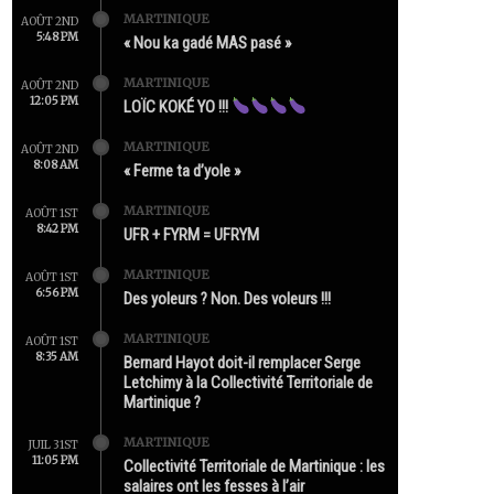
MARTINIQUE
AOÛT 2ND
5:48 PM
« Nou ka gadé MAS pasé »
MARTINIQUE
AOÛT 2ND
12:05 PM
LOÏC KOKÉ YO !!!
MARTINIQUE
AOÛT 2ND
8:08 AM
« Ferme ta d’yole »
MARTINIQUE
AOÛT 1ST
8:42 PM
UFR + FYRM = UFRYM
MARTINIQUE
AOÛT 1ST
6:56 PM
Des yoleurs ? Non. Des voleurs !!!
MARTINIQUE
AOÛT 1ST
8:35 AM
Bernard Hayot doit-il remplacer Serge
Letchimy à la Collectivité Territoriale de
Martinique ?
MARTINIQUE
JUIL 31ST
11:05 PM
Collectivité Territoriale de Martinique : les
salaires ont les fesses à l’air