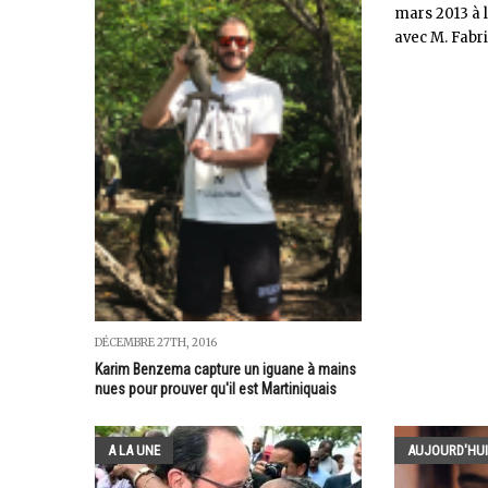
mars 2013 à l
avec M. Fabric
DÉCEMBRE 27TH, 2016
Karim Benzema capture un iguane à mains
nues pour prouver qu'il est Martiniquais
A LA UNE
AUJOURD'HUI