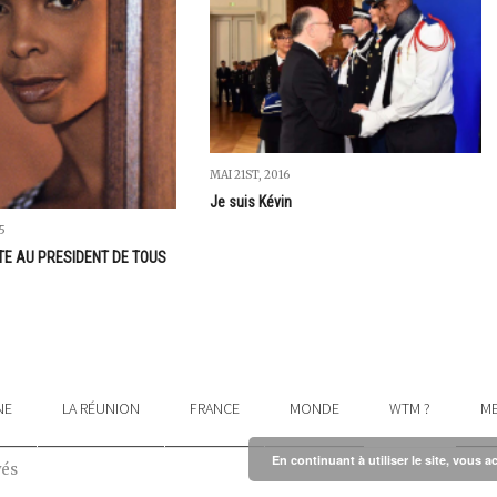
MAI 21ST, 2016
Je suis Kévin
5
TE AU PRESIDENT DE TOUS
NE
LA RÉUNION
FRANCE
MONDE
WTM ?
ME
En continuant à utiliser le site, vous a
vés