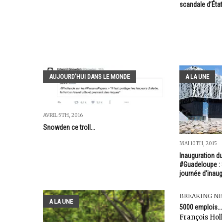
scandale d’Éta
AUJOURD'HUI DANS LE MONDE
A LA UNE
AVRIL 5TH, 2016
Snowden ce troll...
MAI 10TH, 2015
Inauguration d
#Guadeloupe : 8
journée d'inau
BREAKING N
A LA UNE
5000 emplois...
François Hol