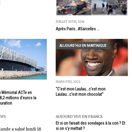
t
JUILLET 20TH, 2014
Après Paris...#Sarcelles ...
AUJOURD'HUI EN MARTINIQUE
MARS 9TH, 2022
"C'est mon Laulau...c'est mon
u Mémorial ACTe en
Laulau...c'est mon chocolat"
,2 millions d’euros la
guration
EWS
AUJOURD'HUI EN FRANCE
Et si on faisait des sondages à la con ? Et
si on s'y mettait ?
lande a salué lundi 18