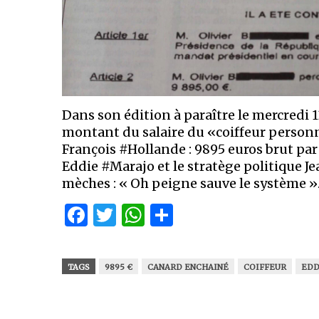
Dans son édition à paraître le mercredi 1
montant du salaire du «coiffeur personn
François #Hollande : 9895 euros brut par
Eddie #Marajo et le stratège politique 
mèches : « Oh peigne sauve le système »
Facebook
Twitter
WhatsApp
Partager
TAGS
9895 €
CANARD ENCHAINÉ
COIFFEUR
EDD