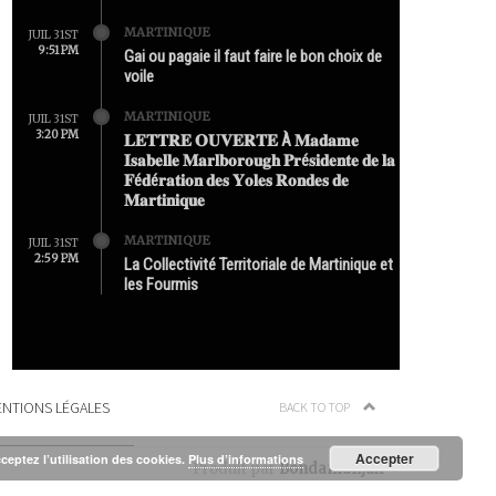
MARTINIQUE
JUIL 31ST
9:51 PM
Gai ou pagaie il faut faire le bon choix de
voile
MARTINIQUE
JUIL 31ST
3:20 PM
𝐋𝐄𝐓𝐓𝐑𝐄 𝐎𝐔𝐕𝐄𝐑𝐓𝐄 À 𝐌𝐚𝐝𝐚𝐦𝐞
𝐈𝐬𝐚𝐛𝐞𝐥𝐥𝐞 𝐌𝐚𝐫𝐥𝐛𝐨𝐫𝐨𝐮𝐠𝐡 𝐏𝐫é𝐬𝐢𝐝𝐞𝐧𝐭𝐞 𝐝𝐞 𝐥𝐚
𝐅é𝐝é𝐫𝐚𝐭𝐢𝐨𝐧 𝐝𝐞𝐬 𝐘𝐨𝐥𝐞𝐬 𝐑𝐨𝐧𝐝𝐞𝐬 𝐝𝐞
𝐌𝐚𝐫𝐭𝐢𝐧𝐢𝐪𝐮𝐞
MARTINIQUE
JUIL 31ST
2:59 PM
La Collectivité Territoriale de Martinique et
les Fourmis
NTIONS LÉGALES
BACK TO TOP
Accepter
cceptez l’utilisation des cookies.
Plus d’informations
Produit par
Bondamanjak