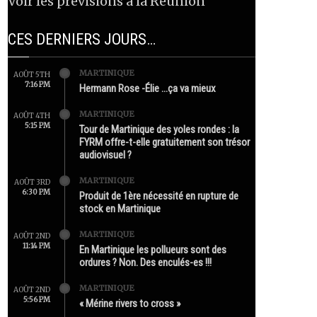
Voir les prévisions à la Réunion
CES DERNIERS JOURS…
MARTINIQUE
AOÛT 5TH
7:16 PM
Hermann Rose -Élie …ça va mieux
MARTINIQUE
AOÛT 4TH
5:15 PM
Tour de Martinique des yoles rondes : la
FYRM offre-t-elle gratuitement son trésor
audiovisuel ?
MARTINIQUE
AOÛT 3RD
6:30 PM
Produit de 1ère nécessité en rupture de
stock en Martinique
MARTINIQUE
AOÛT 2ND
11:14 PM
En Martinique les pollueurs sont des
ordures ? Non. Des enculés-es !!!
MARTINIQUE
AOÛT 2ND
5:56 PM
« Mérine rivers to cross »