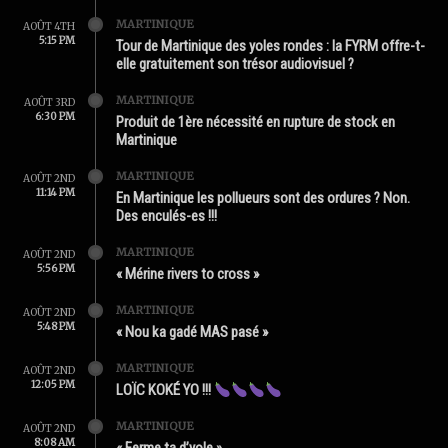
MARTINIQUE
AOÛT 4TH
5:15 PM
Tour de Martinique des yoles rondes : la FYRM offre-t-
elle gratuitement son trésor audiovisuel ?
MARTINIQUE
AOÛT 3RD
6:30 PM
Produit de 1ère nécessité en rupture de stock en
Martinique
MARTINIQUE
AOÛT 2ND
11:14 PM
En Martinique les pollueurs sont des ordures ? Non.
Des enculés-es !!!
MARTINIQUE
AOÛT 2ND
5:56 PM
« Mérine rivers to cross »
MARTINIQUE
AOÛT 2ND
5:48 PM
« Nou ka gadé MAS pasé »
MARTINIQUE
AOÛT 2ND
12:05 PM
LOÏC KOKÉ YO !!!
MARTINIQUE
AOÛT 2ND
8:08 AM