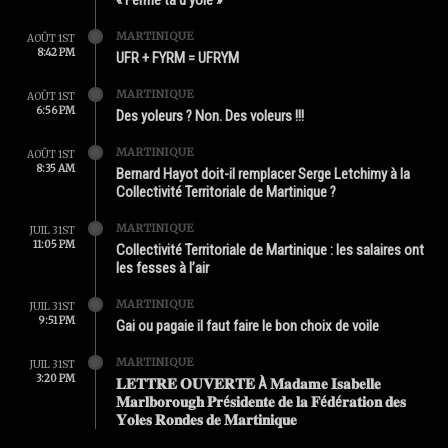
« Ferme ta d’yole »
MARTINIQUE
AOÛT 1ST
8:42 PM
UFR + FYRM = UFRYM
MARTINIQUE
AOÛT 1ST
6:56 PM
Des yoleurs ? Non. Des voleurs !!!
MARTINIQUE
AOÛT 1ST
8:35 AM
Bernard Hayot doit-il remplacer Serge Letchimy à la
Collectivité Territoriale de Martinique ?
MARTINIQUE
JUIL 31ST
11:05 PM
Collectivité Territoriale de Martinique : les salaires ont
les fesses à l’air
MARTINIQUE
JUIL 31ST
9:51 PM
Gai ou pagaie il faut faire le bon choix de voile
MARTINIQUE
JUIL 31ST
3:20 PM
𝐋𝐄𝐓𝐓𝐑𝐄 𝐎𝐔𝐕𝐄𝐑𝐓𝐄 À 𝐌𝐚𝐝𝐚𝐦𝐞 𝐈𝐬𝐚𝐛𝐞𝐥𝐥𝐞
𝐌𝐚𝐫𝐥𝐛𝐨𝐫𝐨𝐮𝐠𝐡 𝐏𝐫é𝐬𝐢𝐝𝐞𝐧𝐭𝐞 𝐝𝐞 𝐥𝐚 𝐅é𝐝é𝐫𝐚𝐭𝐢𝐨𝐧 𝐝𝐞𝐬
𝐘𝐨𝐥𝐞𝐬 𝐑𝐨𝐧𝐝𝐞𝐬 𝐝𝐞 𝐌𝐚𝐫𝐭𝐢𝐧𝐢𝐪𝐮𝐞