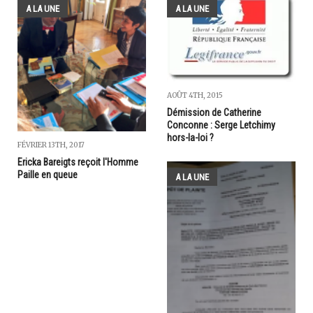
A LA UNE
A LA UNE
AOÛT 4TH, 2015
Démission de Catherine
Conconne : Serge Letchimy
hors-la-loi ?
FÉVRIER 13TH, 2017
Ericka Bareigts reçoit l'Homme
Paille en queue
A LA UNE