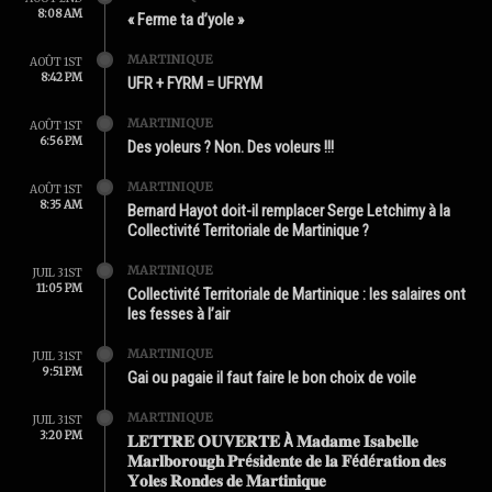
8:08 AM
« Ferme ta d’yole »
MARTINIQUE
AOÛT 1ST
8:42 PM
UFR + FYRM = UFRYM
MARTINIQUE
AOÛT 1ST
6:56 PM
Des yoleurs ? Non. Des voleurs !!!
MARTINIQUE
AOÛT 1ST
8:35 AM
Bernard Hayot doit-il remplacer Serge Letchimy à la
Collectivité Territoriale de Martinique ?
MARTINIQUE
JUIL 31ST
11:05 PM
Collectivité Territoriale de Martinique : les salaires ont
les fesses à l’air
MARTINIQUE
JUIL 31ST
9:51 PM
Gai ou pagaie il faut faire le bon choix de voile
MARTINIQUE
JUIL 31ST
3:20 PM
𝐋𝐄𝐓𝐓𝐑𝐄 𝐎𝐔𝐕𝐄𝐑𝐓𝐄 À 𝐌𝐚𝐝𝐚𝐦𝐞 𝐈𝐬𝐚𝐛𝐞𝐥𝐥𝐞
𝐌𝐚𝐫𝐥𝐛𝐨𝐫𝐨𝐮𝐠𝐡 𝐏𝐫é𝐬𝐢𝐝𝐞𝐧𝐭𝐞 𝐝𝐞 𝐥𝐚 𝐅é𝐝é𝐫𝐚𝐭𝐢𝐨𝐧 𝐝𝐞𝐬
𝐘𝐨𝐥𝐞𝐬 𝐑𝐨𝐧𝐝𝐞𝐬 𝐝𝐞 𝐌𝐚𝐫𝐭𝐢𝐧𝐢𝐪𝐮𝐞