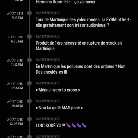
7:16 PM
Hermann Rose -Élie …ça va mieux
MARTINIQUE
AOÛT 4TH
5:15 PM
Tour de Martinique des yoles rondes : la FYRM offre-t-
elle gratuitement son trésor audiovisuel ?
MARTINIQUE
AOÛT 3RD
6:30 PM
Produit de 1ère nécessité en rupture de stock en
Martinique
MARTINIQUE
AOÛT 2ND
11:14 PM
En Martinique les pollueurs sont des ordures ? Non.
Des enculés-es !!!
MARTINIQUE
AOÛT 2ND
5:56 PM
« Mérine rivers to cross »
MARTINIQUE
AOÛT 2ND
5:48 PM
« Nou ka gadé MAS pasé »
MARTINIQUE
AOÛT 2ND
12:05 PM
LOÏC KOKÉ YO !!!
MARTINIQUE
AOÛT 2ND