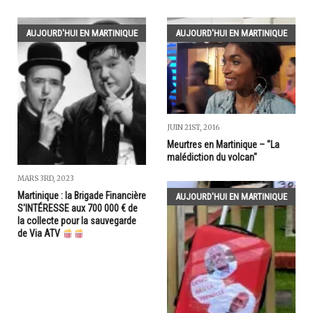
AUJOURD'HUI EN MARTINIQUE
AUJOURD'HUI EN MARTINIQUE
JUIN 21ST, 2016
Meurtres en Martinique – "La
malédiction du volcan"
MARS 3RD, 2023
Martinique : la Brigade Financière
AUJOURD'HUI EN MARTINIQUE
S'INTÉRESSE aux 700 000 € de
la collecte pour la sauvegarde
de Via ATV