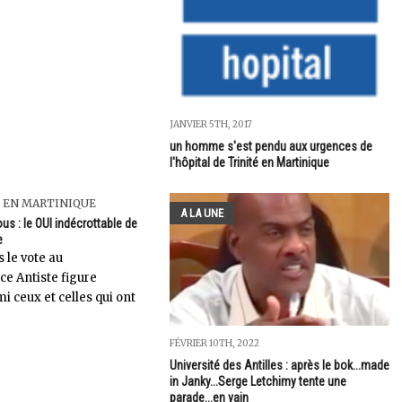
JANVIER 5TH, 2017
un homme s'est pendu aux urgences de
l'hôpital de Trinité en Martinique
 EN MARTINIQUE
A LA UNE
us : le OUI indécrottable de
e
s le vote au
ce Antiste figure
i ceux et celles qui ont
FÉVRIER 10TH, 2022
Université des Antilles : après le bok...made
in Janky...Serge Letchimy tente une
parade...en vain