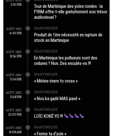
AOÛT 4TH
5:15 PM
Tour de Martinique des yoles rondes : la
FYRM offre-t-elle gratuitement son trésor
audiovisuel ?
MARTINIQUE
AOÛT 3RD
6:30 PM
Produit de 1ère nécessité en rupture de
stock en Martinique
MARTINIQUE
AOÛT 2ND
11:14 PM
En Martinique les pollueurs sont des
ordures ? Non. Des enculés-es !!!
MARTINIQUE
AOÛT 2ND
5:56 PM
« Mérine rivers to cross »
MARTINIQUE
AOÛT 2ND
5:48 PM
« Nou ka gadé MAS pasé »
MARTINIQUE
AOÛT 2ND
12:05 PM
LOÏC KOKÉ YO !!!
MARTINIQUE
AOÛT 2ND
8:08 AM
« Ferme ta d’yole »