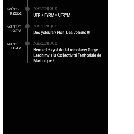
MARTINIQUE
AOÛT 1ST
8:42 PM
UFR + FYRM = UFRYM
MARTINIQUE
AOÛT 1ST
6:56 PM
Des yoleurs ? Non. Des voleurs !!!
MARTINIQUE
AOÛT 1ST
8:35 AM
Bernard Hayot doit-il remplacer Serge
Letchimy à la Collectivité Territoriale de
Martinique ?