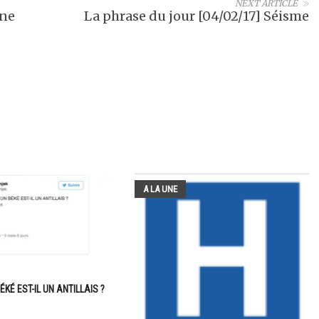
NEXT ARTICLE
nne
La phrase du jour [04/02/17] Séisme
A LA UNE
ÉKÉ EST-IL UN ANTILLAIS ?