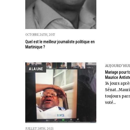
OCTOBRE 24TH, 2017
Quel est le meilleur journaliste politique en
Martinique ?
AUJOURD'HUI
A LA UNE
Mariage pour to
Maurice Antist
14 jours aprè
Sénat...Mauri
toujours parm
voté...
JUILLET 28TH, 2021