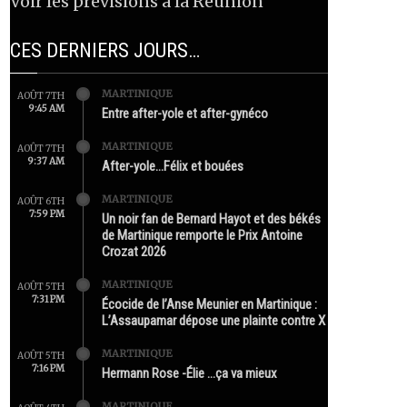
Voir les prévisions à la Réunion
CES DERNIERS JOURS…
MARTINIQUE
AOÛT 7TH
9:45 AM
Entre after-yole et after-gynéco
MARTINIQUE
AOÛT 7TH
9:37 AM
After-yole…Félix et bouées
MARTINIQUE
AOÛT 6TH
7:59 PM
Un noir fan de Bernard Hayot et des békés
de Martinique remporte le Prix Antoine
Crozat 2026
MARTINIQUE
AOÛT 5TH
7:31 PM
Écocide de l’Anse Meunier en Martinique :
L’Assaupamar dépose une plainte contre X
MARTINIQUE
AOÛT 5TH
7:16 PM
Hermann Rose -Élie …ça va mieux
MARTINIQUE