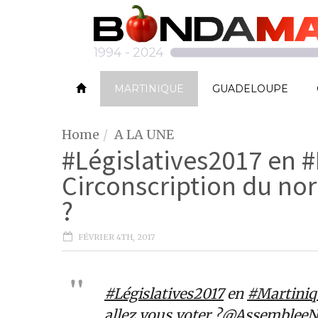
MARTINIQUE
GUADELOUPE
Home
A LA UNE
#Législatives2017 en #
Circonscription du nor
?
FÉVRIER 4TH, 2017
#Législatives2017
en
#Martiniq
allez vous voter ?
@AssembleeN