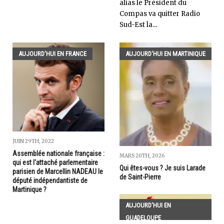
alias le Président du
Compas va quitter Radio
Sud-Est la...
AUJOURD'HUI EN FRANCE
AUJOURD'HUI EN MARTINIQUE
JUIN 29TH, 2022
Assemblée nationale française :
MARS 20TH, 2026
qui est l'attaché parlementaire
Qui êtes-vous ? Je suis Larade
parisien de Marcellin NADEAU le
de Saint-Pierre
député indépendantiste de
Martinique ?
AUJOURD'HUI EN
GUADELOUPE