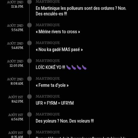
MARTINIQUE
AOÛT 2ND
11:14 PM
En Martinique les pollueurs sont des ordures ? Non.
Des enculés-es !!!
MARTINIQUE
AOÛT 2ND
5:56 PM
« Mérine rivers to cross »
MARTINIQUE
AOÛT 2ND
5:48 PM
« Nou ka gadé MAS pasé »
MARTINIQUE
AOÛT 2ND
12:05 PM
LOÏC KOKÉ YO !!!
MARTINIQUE
AOÛT 2ND
8:08 AM
« Ferme ta d’yole »
MARTINIQUE
AOÛT 1ST
8:42 PM
UFR + FYRM = UFRYM
MARTINIQUE
AOÛT 1ST
6:56 PM
Des yoleurs ? Non. Des voleurs !!!
MARTINIQUE
AOÛT 1ST
8:35 AM