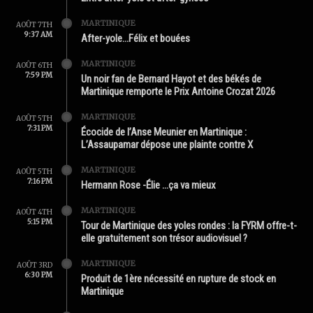
MARTINIQUE
AOÛT 7TH
9:37 AM
After-yole…Félix et bouées
MARTINIQUE
AOÛT 6TH
7:59 PM
Un noir fan de Bernard Hayot et des békés de
Martinique remporte le Prix Antoine Crozat 2026
MARTINIQUE
AOÛT 5TH
7:31 PM
Écocide de l’Anse Meunier en Martinique :
L’Assaupamar dépose une plainte contre X
MARTINIQUE
AOÛT 5TH
7:16 PM
Hermann Rose -Élie …ça va mieux
MARTINIQUE
AOÛT 4TH
5:15 PM
Tour de Martinique des yoles rondes : la FYRM offre-t-
elle gratuitement son trésor audiovisuel ?
MARTINIQUE
AOÛT 3RD
6:30 PM
Produit de 1ère nécessité en rupture de stock en
Martinique