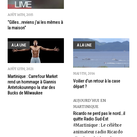
AOÛT 16TH, 2015
"Gilles...reviens j'ai les mêmes à
la maison"
A LA UNE
A LA UNE
AOÛT 12TH, 2021
MAI 5TH, 2016
Martinique : Carrefour Market
Voilier d'un retour à la case
rend un hommage à Giannis
départ ?
Antetokounmpo la star des
Bucks de Milwaukee
AUJOURD'HUI EN
MARTINIQUE
Ricardo ne perd pas le nord...il
quitte Radio Sud-Est
#Martinique : Le célèbre
animateur radio Ricardo