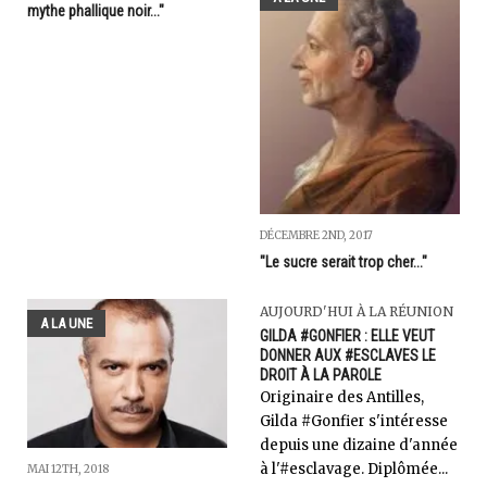
mythe phallique noir..."
DÉCEMBRE 2ND, 2017
"Le sucre serait trop cher..."
AUJOURD'HUI À LA RÉUNION
A LA UNE
GILDA #GONFIER : ELLE VEUT
DONNER AUX #ESCLAVES LE
DROIT À LA PAROLE
Originaire des Antilles,
Gilda #Gonfier s'intéresse
depuis une dizaine d'année
à l'#esclavage. Diplômée...
MAI 12TH, 2018