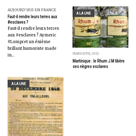
AUJOURD'HUI EN FRANCE
A LA UNE
Faut-il rendre leurs terres aux
#esclaves ?
Faut-il rendre leurs terres
aux #esclaves ? Aymeric
#Lompret un énième
brillant humoriste made
MARS 10TH, 2021
in...
Martinique : le Rhum J.M libère
ses nègres esclaves
A LA UNE