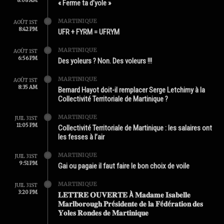
8:08 AM
« Ferme ta d’yole »
MARTINIQUE
AOÛT 1ST
8:42 PM
UFR + FYRM = UFRYM
MARTINIQUE
AOÛT 1ST
6:56 PM
Des yoleurs ? Non. Des voleurs !!!
MARTINIQUE
AOÛT 1ST
8:35 AM
Bernard Hayot doit-il remplacer Serge Letchimy à la
Collectivité Territoriale de Martinique ?
MARTINIQUE
JUIL 31ST
11:05 PM
Collectivité Territoriale de Martinique : les salaires ont
les fesses à l’air
MARTINIQUE
JUIL 31ST
9:51 PM
Gai ou pagaie il faut faire le bon choix de voile
MARTINIQUE
JUIL 31ST
3:20 PM
𝐋𝐄𝐓𝐓𝐑𝐄 𝐎𝐔𝐕𝐄𝐑𝐓𝐄 À 𝐌𝐚𝐝𝐚𝐦𝐞 𝐈𝐬𝐚𝐛𝐞𝐥𝐥𝐞
𝐌𝐚𝐫𝐥𝐛𝐨𝐫𝐨𝐮𝐠𝐡 𝐏𝐫é𝐬𝐢𝐝𝐞𝐧𝐭𝐞 𝐝𝐞 𝐥𝐚 𝐅é𝐝é𝐫𝐚𝐭𝐢𝐨𝐧 𝐝𝐞𝐬
𝐘𝐨𝐥𝐞𝐬 𝐑𝐨𝐧𝐝𝐞𝐬 𝐝𝐞 𝐌𝐚𝐫𝐭𝐢𝐧𝐢𝐪𝐮𝐞