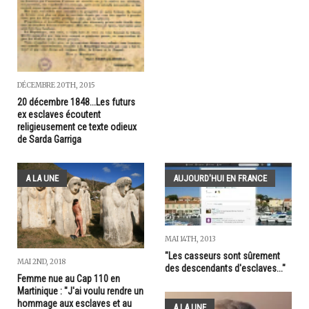
DÉCEMBRE 20TH, 2015
20 décembre 1848...Les futurs
ex esclaves écoutent
religieusement ce texte odieux
de Sarda Garriga
A LA UNE
AUJOURD'HUI EN FRANCE
MAI 14TH, 2013
"Les casseurs sont sûrement
MAI 2ND, 2018
des descendants d'esclaves..."
Femme nue au Cap 110 en
Martinique : "J'ai voulu rendre un
hommage aux esclaves et au
A LA UNE