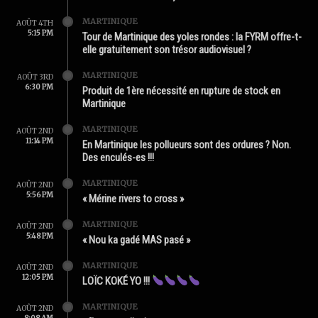
MARTINIQUE
AOÛT 4TH
5:15 PM
Tour de Martinique des yoles rondes : la FYRM offre-t-
elle gratuitement son trésor audiovisuel ?
MARTINIQUE
AOÛT 3RD
6:30 PM
Produit de 1ère nécessité en rupture de stock en
Martinique
MARTINIQUE
AOÛT 2ND
11:14 PM
En Martinique les pollueurs sont des ordures ? Non.
Des enculés-es !!!
MARTINIQUE
AOÛT 2ND
5:56 PM
« Mérine rivers to cross »
MARTINIQUE
AOÛT 2ND
5:48 PM
« Nou ka gadé MAS pasé »
MARTINIQUE
AOÛT 2ND
12:05 PM
LOÏC KOKÉ YO !!!
MARTINIQUE
AOÛT 2ND