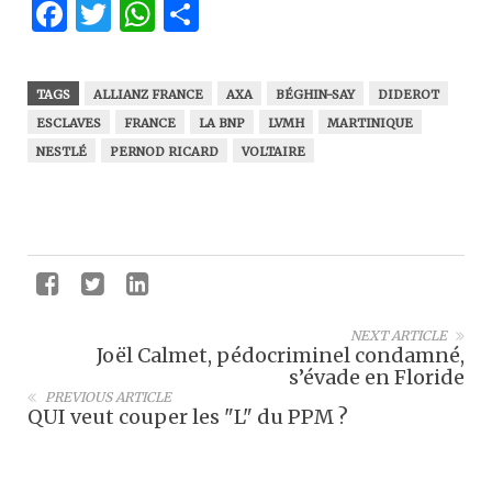
Facebook
Twitter
WhatsApp
Partager
TAGS
ALLIANZ FRANCE
AXA
BÉGHIN-SAY
DIDEROT
ESCLAVES
FRANCE
LA BNP
LVMH
MARTINIQUE
NESTLÉ
PERNOD RICARD
VOLTAIRE
NEXT ARTICLE
Joël Calmet, pédocriminel condamné,
s’évade en Floride
PREVIOUS ARTICLE
QUI veut couper les "L" du PPM ?