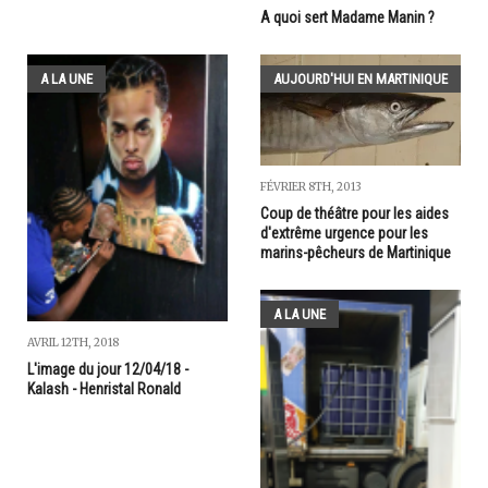
A quoi sert Madame Manin ?
A LA UNE
AUJOURD'HUI EN MARTINIQUE
FÉVRIER 8TH, 2013
Coup de théâtre pour les aides
d'extrême urgence pour les
marins-pêcheurs de Martinique
A LA UNE
AVRIL 12TH, 2018
L'image du jour 12/04/18 -
Kalash - Henristal Ronald