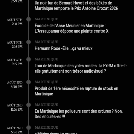
7:59 PM
Un noir fan de Bernard Hayot et des békés de
Martinique remporte le Prix Antoine Crozat 2026
MARTINIQUE
AOÛT 5TH
7:31 PM
Écocide de l’Anse Meunier en Martinique :
L’Assaupamar dépose une plainte contre X
MARTINIQUE
AOÛT 5TH
7:16 PM
Hermann Rose -Élie …ça va mieux
MARTINIQUE
AOÛT 4TH
5:15 PM
Tour de Martinique des yoles rondes : la FYRM offre-t-
elle gratuitement son trésor audiovisuel ?
MARTINIQUE
AOÛT 3RD
6:30 PM
Produit de 1ère nécessité en rupture de stock en
Martinique
MARTINIQUE
AOÛT 2ND
11:14 PM
En Martinique les pollueurs sont des ordures ? Non.
Des enculés-es !!!
MARTINIQUE
AOÛT 2ND
5:56 PM
« Mérine rivers to cross »