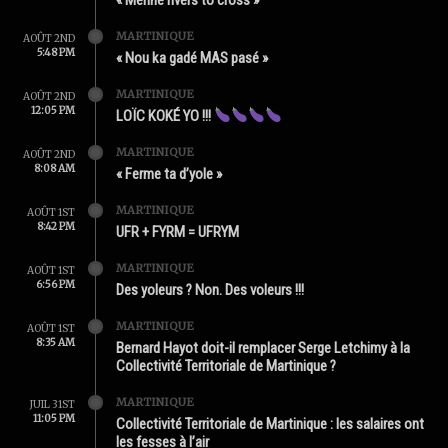
MARTINIQUE
AOÛT 2ND
5:48 PM
« Nou ka gadé MAS pasé »
MARTINIQUE
AOÛT 2ND
12:05 PM
LOÏC KOKÉ YO !!!
MARTINIQUE
AOÛT 2ND
8:08 AM
« Ferme ta d’yole »
MARTINIQUE
AOÛT 1ST
8:42 PM
UFR + FYRM = UFRYM
MARTINIQUE
AOÛT 1ST
6:56 PM
Des yoleurs ? Non. Des voleurs !!!
MARTINIQUE
AOÛT 1ST
8:35 AM
Bernard Hayot doit-il remplacer Serge Letchimy à la
Collectivité Territoriale de Martinique ?
MARTINIQUE
JUIL 31ST
11:05 PM
Collectivité Territoriale de Martinique : les salaires ont
les fesses à l’air