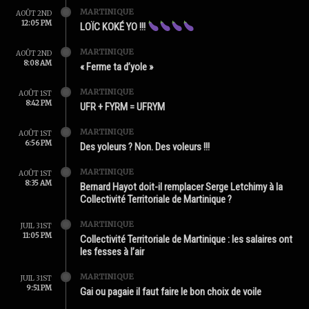
MARTINIQUE
AOÛT 2ND
12:05 PM
LOÏC KOKÉ YO !!!
MARTINIQUE
AOÛT 2ND
8:08 AM
« Ferme ta d’yole »
MARTINIQUE
AOÛT 1ST
8:42 PM
UFR + FYRM = UFRYM
MARTINIQUE
AOÛT 1ST
6:56 PM
Des yoleurs ? Non. Des voleurs !!!
MARTINIQUE
AOÛT 1ST
8:35 AM
Bernard Hayot doit-il remplacer Serge Letchimy à la
Collectivité Territoriale de Martinique ?
MARTINIQUE
JUIL 31ST
11:05 PM
Collectivité Territoriale de Martinique : les salaires ont
les fesses à l’air
MARTINIQUE
JUIL 31ST
9:51 PM
Gai ou pagaie il faut faire le bon choix de voile