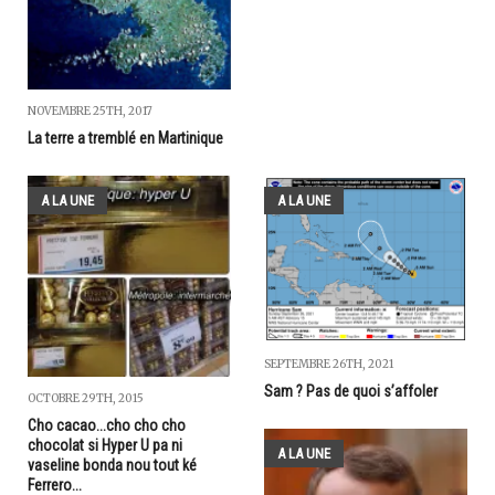
NOVEMBRE 25TH, 2017
La terre a tremblé en Martinique
A LA UNE
A LA UNE
SEPTEMBRE 26TH, 2021
Sam ? Pas de quoi s’affoler
OCTOBRE 29TH, 2015
Cho cacao...cho cho cho
chocolat si Hyper U pa ni
A LA UNE
vaseline bonda nou tout ké
Ferrero...