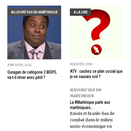
AUJOURD'HUI EN MARTINIQUE
A LA UNE
MAI 10TH, 2018
JUIN 30TH, 2024
ATV : cachez ce plan social que
Ouragan de catégorie 2 BERYL
je ne saurais voir ?
va-t-il rimer avec péril ?
AUJOURD'HUI EN
MARTINIQUE
La #Martinique parle aux
martiniquais...
Emois et branle-bas de
combat dans le milieu
socio-économique en