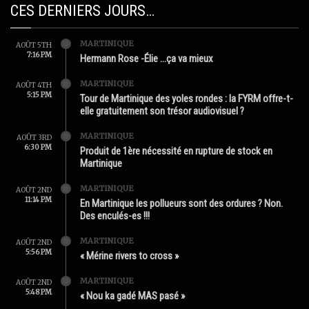
CES DERNIERS JOURS…
MARTINIQUE
AOÛT 5TH
7:16 PM
Hermann Rose -Élie …ça va mieux
MARTINIQUE
AOÛT 4TH
5:15 PM
Tour de Martinique des yoles rondes : la FYRM offre-t-
elle gratuitement son trésor audiovisuel ?
MARTINIQUE
AOÛT 3RD
6:30 PM
Produit de 1ère nécessité en rupture de stock en
Martinique
MARTINIQUE
AOÛT 2ND
11:14 PM
En Martinique les pollueurs sont des ordures ? Non.
Des enculés-es !!!
MARTINIQUE
AOÛT 2ND
5:56 PM
« Mérine rivers to cross »
MARTINIQUE
AOÛT 2ND
5:48 PM
« Nou ka gadé MAS pasé »