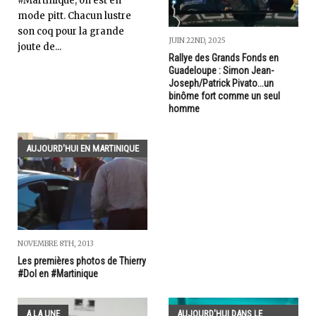
#Martinique, on est en
mode pitt. Chacun lustre
son coq pour la grande
JUIN 22ND, 2025
joute de...
Rallye des Grands Fonds en
Guadeloupe : Simon Jean-
Joseph/Patrick Pivato...un
binôme fort comme un seul
homme
AUJOURD'HUI EN MARTINIQUE
NOVEMBRE 8TH, 2013
Les premières photos de Thierry
#Dol en #Martinique
A LA UNE
AUJOURD'HUI DANS LE