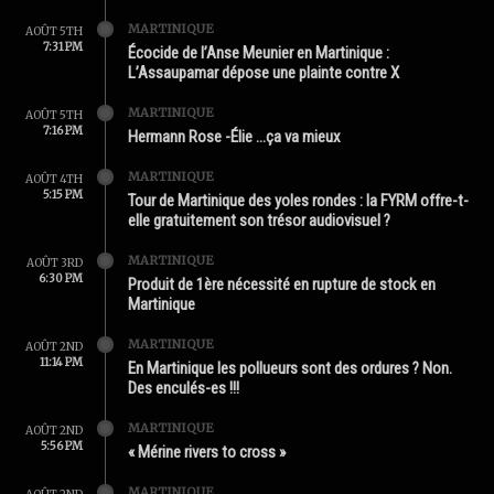
MARTINIQUE
AOÛT 5TH
7:31 PM
Écocide de l’Anse Meunier en Martinique :
L’Assaupamar dépose une plainte contre X
MARTINIQUE
AOÛT 5TH
7:16 PM
Hermann Rose -Élie …ça va mieux
MARTINIQUE
AOÛT 4TH
5:15 PM
Tour de Martinique des yoles rondes : la FYRM offre-t-
elle gratuitement son trésor audiovisuel ?
MARTINIQUE
AOÛT 3RD
6:30 PM
Produit de 1ère nécessité en rupture de stock en
Martinique
MARTINIQUE
AOÛT 2ND
11:14 PM
En Martinique les pollueurs sont des ordures ? Non.
Des enculés-es !!!
MARTINIQUE
AOÛT 2ND
5:56 PM
« Mérine rivers to cross »
MARTINIQUE