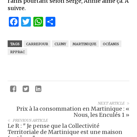
l’anis pourtant selon Serge, Annie aime ça. À
suivre.
Facebook
Twitter
WhatsApp
Partager
TAGS
CARREFOUR
CLUNY
MARTINIQUE
OCÉANIS
RPPRAC
NEXT ARTICLE
Prix à la consommation en Martinique : «
Nous, les Enculés 1 »
PREVIOUS ARTICLE
Le R : " Je pense que la Collectivité
Territoriale de Martinique est une maison