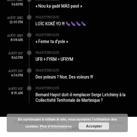
AOÛT 2ND
5:48 PM
« Nou ka gadé MAS pasé »
MARTINIQUE
AOÛT 2ND
12:05 PM
LOÏC KOKÉ YO !!!
MARTINIQUE
AOÛT 2ND
8:08 AM
« Ferme ta d’yole »
MARTINIQUE
AOÛT 1ST
8:42 PM
UFR + FYRM = UFRYM
MARTINIQUE
AOÛT 1ST
6:56 PM
Des yoleurs ? Non. Des voleurs !!!
MARTINIQUE
AOÛT 1ST
8:35 AM
Bernard Hayot doit-il remplacer Serge Letchimy à la
Collectivité Territoriale de Martinique ?
En continuant à utiliser le site, vous acceptez l’utilisation des
©
Bondamanjak.com
1994-2020 - Tous droits réservés
Accepter
cookies.
Plus d’informations
Produit par
Bondamanjak