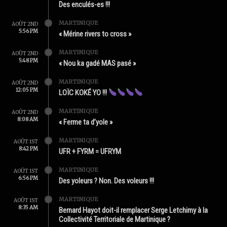
Des enculés-es !!!
MARTINIQUE
AOÛT 2ND
5:56 PM
« Mérine rivers to cross »
MARTINIQUE
AOÛT 2ND
5:48 PM
« Nou ka gadé MAS pasé »
MARTINIQUE
AOÛT 2ND
12:05 PM
LOÏC KOKÉ YO !!!
MARTINIQUE
AOÛT 2ND
8:08 AM
« Ferme ta d’yole »
MARTINIQUE
AOÛT 1ST
8:42 PM
UFR + FYRM = UFRYM
MARTINIQUE
AOÛT 1ST
6:56 PM
Des yoleurs ? Non. Des voleurs !!!
MARTINIQUE
AOÛT 1ST
8:35 AM
Bernard Hayot doit-il remplacer Serge Letchimy à la
Collectivité Territoriale de Martinique ?