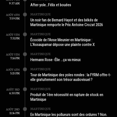
9:37 AM
After-yole…Félix et bouées
MARTINIQUE
AOÛT 6TH
7:59 PM
Un noir fan de Bernard Hayot et des békés de
Martinique remporte le Prix Antoine Crozat 2026
MARTINIQUE
AOÛT 5TH
7:31 PM
Écocide de l’Anse Meunier en Martinique :
L’Assaupamar dépose une plainte contre X
MARTINIQUE
AOÛT 5TH
7:16 PM
Hermann Rose -Élie …ça va mieux
MARTINIQUE
AOÛT 4TH
5:15 PM
Tour de Martinique des yoles rondes : la FYRM offre-t-
elle gratuitement son trésor audiovisuel ?
MARTINIQUE
AOÛT 3RD
6:30 PM
Produit de 1ère nécessité en rupture de stock en
Martinique
MARTINIQUE
AOÛT 2ND
11:14 PM
En Martinique les pollueurs sont des ordures ? Non.