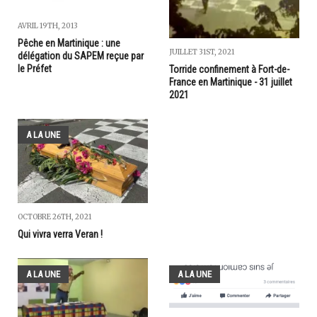
AVRIL 19TH, 2013
Pêche en Martinique : une
JUILLET 31ST, 2021
délégation du SAPEM reçue par
le Préfet
Torride confinement à Fort-de-
France en Martinique - 31 juillet
2021
A LA UNE
OCTOBRE 26TH, 2021
Qui vivra verra Veran !
A LA UNE
A LA UNE