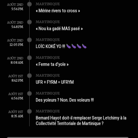
MARTINIQUE
AOÛT 2ND
5:56 PM
« Mérine rivers to cross »
MARTINIQUE
AOÛT 2ND
5:48 PM
« Nou ka gadé MAS pasé »
MARTINIQUE
AOÛT 2ND
12:05 PM
LOÏC KOKÉ YO !!!
MARTINIQUE
AOÛT 2ND
8:08 AM
« Ferme ta d’yole »
MARTINIQUE
AOÛT 1ST
8:42 PM
UFR + FYRM = UFRYM
MARTINIQUE
AOÛT 1ST
6:56 PM
Des yoleurs ? Non. Des voleurs !!!
MARTINIQUE
AOÛT 1ST
8:35 AM
Bernard Hayot doit-il remplacer Serge Letchimy à la
Collectivité Territoriale de Martinique ?