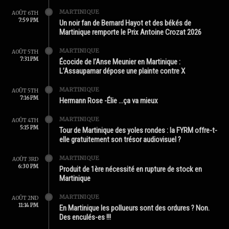
MARTINIQUE
AOÛT 6TH
7:59 PM
Un noir fan de Bernard Hayot et des békés de
Martinique remporte le Prix Antoine Crozat 2026
MARTINIQUE
AOÛT 5TH
7:31 PM
Écocide de l’Anse Meunier en Martinique :
L’Assaupamar dépose une plainte contre X
MARTINIQUE
AOÛT 5TH
7:16 PM
Hermann Rose -Élie …ça va mieux
MARTINIQUE
AOÛT 4TH
5:15 PM
Tour de Martinique des yoles rondes : la FYRM offre-t-
elle gratuitement son trésor audiovisuel ?
MARTINIQUE
AOÛT 3RD
6:30 PM
Produit de 1ère nécessité en rupture de stock en
Martinique
MARTINIQUE
AOÛT 2ND
11:14 PM
En Martinique les pollueurs sont des ordures ? Non.
Des enculés-es !!!