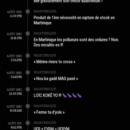
elle gratuitement son trésor audiovisuel ?
MARTINIQUE
AOÛT 3RD
6:30 PM
Produit de 1ère nécessité en rupture de stock en
Martinique
MARTINIQUE
AOÛT 2ND
11:14 PM
En Martinique les pollueurs sont des ordures ? Non.
Des enculés-es !!!
MARTINIQUE
AOÛT 2ND
5:56 PM
« Mérine rivers to cross »
MARTINIQUE
AOÛT 2ND
5:48 PM
« Nou ka gadé MAS pasé »
MARTINIQUE
AOÛT 2ND
12:05 PM
LOÏC KOKÉ YO !!!
MARTINIQUE
AOÛT 2ND
8:08 AM
« Ferme ta d’yole »
MARTINIQUE
AOÛT 1ST
8:42 PM
UFR + FYRM = UFRYM