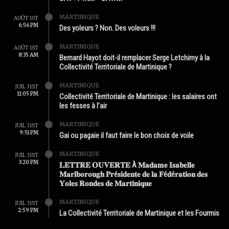
MARTINIQUE
AOÛT 1ST
6:56 PM
Des yoleurs ? Non. Des voleurs !!!
MARTINIQUE
AOÛT 1ST
8:35 AM
Bernard Hayot doit-il remplacer Serge Letchimy à la
Collectivité Territoriale de Martinique ?
MARTINIQUE
JUIL 31ST
11:05 PM
Collectivité Territoriale de Martinique : les salaires ont
les fesses à l’air
MARTINIQUE
JUIL 31ST
9:51 PM
Gai ou pagaie il faut faire le bon choix de voile
MARTINIQUE
JUIL 31ST
3:20 PM
𝐋𝐄𝐓𝐓𝐑𝐄 𝐎𝐔𝐕𝐄𝐑𝐓𝐄 À 𝐌𝐚𝐝𝐚𝐦𝐞 𝐈𝐬𝐚𝐛𝐞𝐥𝐥𝐞
𝐌𝐚𝐫𝐥𝐛𝐨𝐫𝐨𝐮𝐠𝐡 𝐏𝐫é𝐬𝐢𝐝𝐞𝐧𝐭𝐞 𝐝𝐞 𝐥𝐚 𝐅é𝐝é𝐫𝐚𝐭𝐢𝐨𝐧 𝐝𝐞𝐬
𝐘𝐨𝐥𝐞𝐬 𝐑𝐨𝐧𝐝𝐞𝐬 𝐝𝐞 𝐌𝐚𝐫𝐭𝐢𝐧𝐢𝐪𝐮𝐞
MARTINIQUE
JUIL 31ST
2:59 PM
La Collectivité Territoriale de Martinique et les Fourmis