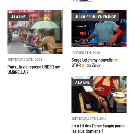
A LA UNE
AUJOURD'HUI EN FRANCE
JANVIER 7TH, 2026
SEPTEMBRE 12TH, 2021
Serge Letchimy nouvelle
STAR
du Zouk
Paris...la vie reprend UNDER my
UMBRELLA ?
A LA UNE
SEPTEMBRE 19TH, 2016
Il y a t-il des Denis Baupin parmi
les élus domiens ?