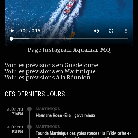
Page Instagram
Aquamar_MQ
Voir les prévisions en Guadeloupe
Voir les prévisions en Martinique
Voir les prévisions à la Réunion
CES DERNIERS JOURS…
MARTINIQUE
AOÛT 5TH
7:16 PM
Hermann Rose -Élie …ça va mieux
MARTINIQUE
AOÛT 4TH
5:15 PM
Tour de Martinique des yoles rondes : la FYRM offre-t-