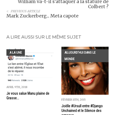
William va-t-il s'attaquer à la stature de
Colbert ?
PREVIOUS ARTICLE
Mark Zuckerberg... Meta capote
A LIRE AUSSI SUR LE MÊME SUJET
A LA UNE
AUJOURD'HUI DANS LE
MONDE
AVRIL 9TH, 2018
Je vous salue Manu plaine de
Grasse...
FÉVRIER 11TH, 2015
Joëlle #Ursull entre #Django
Unchained et le Silence des