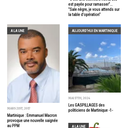
est payée pour ramasser"...
"Sale nègre, je vous attends sur
la table d'opération"
A LA UNE
AUJOURD'HUI EN MARTINIQUE
MAI 17TH, 2024
Les GASPILLAGES des
MARS 21ST, 2017
politiciens de Martinique -1-
Martinique : Emmanuel Macron
provoque une nouvelle saignée
au PPM
A LA UNE