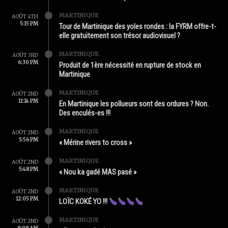
MARTINIQUE
AOÛT 4TH
5:15 PM
Tour de Martinique des yoles rondes : la FYRM offre-t-
elle gratuitement son trésor audiovisuel ?
MARTINIQUE
AOÛT 3RD
6:30 PM
Produit de 1ère nécessité en rupture de stock en
Martinique
MARTINIQUE
AOÛT 2ND
11:14 PM
En Martinique les pollueurs sont des ordures ? Non.
Des enculés-es !!!
MARTINIQUE
AOÛT 2ND
5:56 PM
« Mérine rivers to cross »
MARTINIQUE
AOÛT 2ND
5:48 PM
« Nou ka gadé MAS pasé »
MARTINIQUE
AOÛT 2ND
12:05 PM
LOÏC KOKÉ YO !!!
MARTINIQUE
AOÛT 2ND