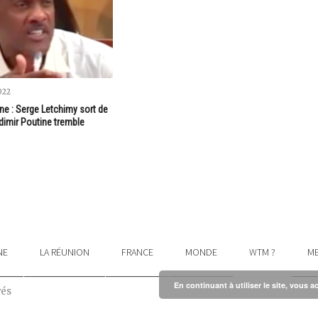
022
ne : Serge Letchimy sort de
ladimir Poutine tremble
NE
LA RÉUNION
FRANCE
MONDE
WTM ?
ME
En continuant à utiliser le site, vous a
vés