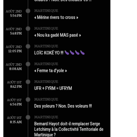
MARTINIQUE
AOÛT 2ND
5:56 PM
« Mérine rivers to cross »
MARTINIQUE
AOÛT 2ND
5:48 PM
« Nou ka gadé MAS pasé »
MARTINIQUE
AOÛT 2ND
12:05 PM
LOÏC KOKÉ YO !!!
MARTINIQUE
AOÛT 2ND
8:08 AM
« Ferme ta d’yole »
MARTINIQUE
AOÛT 1ST
8:42 PM
UFR + FYRM = UFRYM
MARTINIQUE
AOÛT 1ST
6:56 PM
Des yoleurs ? Non. Des voleurs !!!
MARTINIQUE
AOÛT 1ST
8:35 AM
Bernard Hayot doit-il remplacer Serge
Letchimy à la Collectivité Territoriale de
Martinique ?