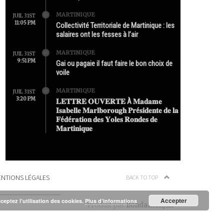
MARTINIQUE
JUIL 31ST
11:05 PM
Collectivité Territoriale de Martinique : les
salaires ont les fesses à l’air
MARTINIQUE
JUIL 31ST
9:51 PM
Gai ou pagaie il faut faire le bon choix de
voile
MARTINIQUE
JUIL 31ST
3:20 PM
𝐋𝐄𝐓𝐓𝐑𝐄 𝐎𝐔𝐕𝐄𝐑𝐓𝐄 À 𝐌𝐚𝐝𝐚𝐦𝐞
𝐈𝐬𝐚𝐛𝐞𝐥𝐥𝐞 𝐌𝐚𝐫𝐥𝐛𝐨𝐫𝐨𝐮𝐠𝐡 𝐏𝐫é𝐬𝐢𝐝𝐞𝐧𝐭𝐞 𝐝𝐞 𝐥𝐚
𝐅é𝐝é𝐫𝐚𝐭𝐢𝐨𝐧 𝐝𝐞𝐬 𝐘𝐨𝐥𝐞𝐬 𝐑𝐨𝐧𝐝𝐞𝐬 𝐝𝐞
𝐌𝐚𝐫𝐭𝐢𝐧𝐢𝐪𝐮𝐞
NTIONS LÉGALES
BACK TO TOP
Accepter
cceptez l’utilisation des cookies.
Plus d’informations
Produit par
Bondamanjak