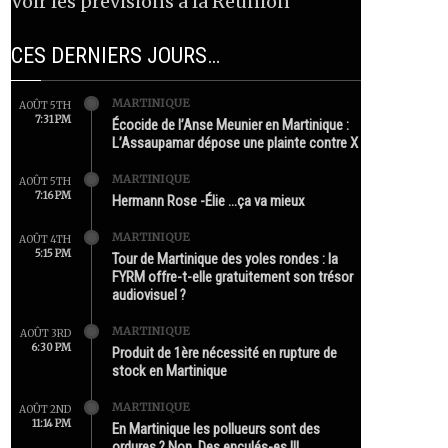
Voir les prévisions à la Réunion
CES DERNIERS JOURS…
MARTINIQUE
AOÛT 5TH
7:31 PM
Écocide de l’Anse Meunier en Martinique :
L’Assaupamar dépose une plainte contre X
MARTINIQUE
AOÛT 5TH
7:16 PM
Hermann Rose -Élie …ça va mieux
MARTINIQUE
AOÛT 4TH
5:15 PM
Tour de Martinique des yoles rondes : la
FYRM offre-t-elle gratuitement son trésor
audiovisuel ?
MARTINIQUE
AOÛT 3RD
6:30 PM
Produit de 1ère nécessité en rupture de
stock en Martinique
MARTINIQUE
AOÛT 2ND
11:14 PM
En Martinique les pollueurs sont des
ordures ? Non. Des enculés-es !!!